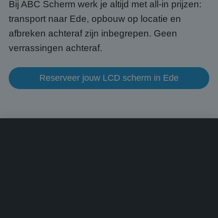
voorb
Bij ABC Scherm werk je altijd met all-in prijzen:
beho
een i
transport naar Ede, opbouw op locatie en
statu
gebru
afbreken achteraf zijn inbegrepen. Geen
pagin
verrassingen achteraf.
CookieScriptConsent
4 weken 2
Deze 
CookieScript
dagen
wordt
www.abcscherm.nl
door 
Scrip
Reserveer jouw LCD scherm in Ede
om d
cook
van b
onth
cook
van C
Scrip
nood
corre
Aanbieder
/
Naam
Vervaldatum
Omschrijving
Domein
Aanbieder
/
Naam
Vervaldatum
Omschrijvin
Domein
fp_user_id
.abcscherm.nl
1 jaar 1
maand
_ga_HQWRRK7W0D
.abcscherm.nl
1 jaar 1
Deze cookie
Aanbieder
/
Naam
Vervaldatum
Omschrijving
maand
gebruikt do
Domein