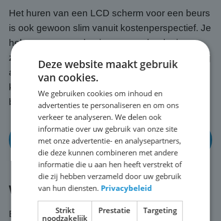
Het huren van een LCD scherm voor een beurs
is ook gewoon slim vanuit kostenperspectief. Je
hebt toegang tot de nieuwste technologie
zonder de aanschafkosten vooraf. En omdat wij
Deze website maakt gebruik
alles regelen, transport, opbouw en afbraak,
van cookies.
kun jij je richten op op je presentatie en
We gebruiken cookies om inhoud en
bezoekers in Ede.
advertenties te personaliseren en om ons
verkeer te analyseren. We delen ook
informatie over uw gebruik van onze site
Bekijk onze mogelijkheden voor beurzen en
met onze advertentie- en analysepartners,
events
die deze kunnen combineren met andere
informatie die u aan hen heeft verstrekt of
die zij hebben verzameld door uw gebruik
van hun diensten.
Privacybeleid
Wat regelen wij voor je in Ede?
Strikt
Prestatie
Targeting
Bij ABC Scherm huur je nooit alleen een
noodzakelijk