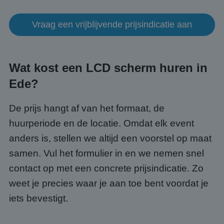
Strikt noodzakelijke cookies maken de
kernfunctionaliteiten van de website mogelijk, zoals
gebruikersaanmelding en accountbeheer. De
Vraag een vrijblijvende prijsindicatie aan
website kan niet goed worden gebruikt zonder de
strikt noodzakelijke cookies.
Aanbieder
/
Naam
Vervaldatum
Omsc
Domein
Wat kost een LCD scherm huren in
PHPSESSID
Sessie
Cook
PHP.net
gege
www.abcscherm.nl
Ede?
appli
basis
taal. 
ident
De prijs hangt af van het formaat, de
alge
doele
huurperiode en de locatie. Omdat elk event
wordt
om va
anders is, stellen we altijd een voorstel op maat
van
gebru
samen. Vul het formulier in en we nemen snel
te o
Het i
contact op met een concrete prijsindicatie. Zo
gesp
wille
weet je precies waar je aan toe bent voordat je
gege
numm
iets bevestigt.
wordt
kan s
Google Privacy Policy
voor 
een 