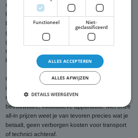
scherm. Wij verzorgen het transport naar jouw
locatie in Ede, bouwen het scherm op en
Functioneel
Niet-
breken het na afloop weer af. Geen gedoe,
geclassificeerd
geen losse eindjes. Wil je er ook een
geluidssysteem bij? Dat regelen we optioneel
mee, zodat jouw presentatie of event ook goed
klinkt.
ALLES ACCEPTEREN
ALLES AFWIJZEN
Onze schermen zijn altijd up-to-date. Wij
investeren continu in de nieuwste techniek en
DETAILS WEERGEVEN
eígen software, zodat jij altijd werkt met
betrouwbare, kwalitatieve apparatuur. Met onze
all-in prijzen weet je van tevoren precies wat je
Strikt noodzakelijk
Prestatie
Targeting
betaalt, geen verborgen kosten voor transport
Functioneel
Niet-geclassificeerd
of technici achteraf.