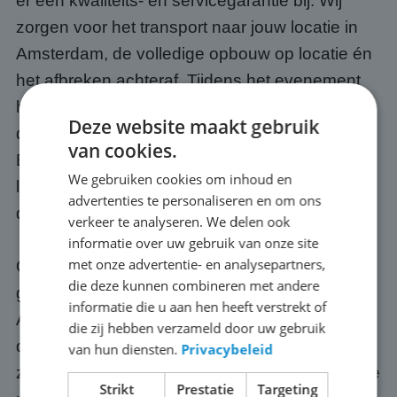
er een kwaliteits- en servicegarantie bij. Wij
zorgen voor het transport naar jouw locatie in
Amsterdam, de volledige opbouw op locatie én
het afbreken achteraf. Tijdens het evenement
hoef jij je geen moment zorgen te maken over
Deze website maakt gebruik
de techniek, dat is onze verantwoordelijkheid.
van cookies.
Bovendien weten we precies wat we moeten
We gebruiken cookies om inhoud en
leveren voor tien mensen, tienduizend én alles
advertenties te personaliseren en om ons
daartussenin.
verkeer te analyseren. We delen ook
informatie over uw gebruik van onze site
met onze advertentie- en analysepartners,
Optioneel regelen we ook een passende
die deze kunnen combineren met andere
geluidsinstallatie, zodat jouw publiek in
informatie die u aan hen heeft verstrekt of
Amsterdam ook het commentaar, de muziek of
die zij hebben verzameld door uw gebruik
de presentatie goed meekrijgt. Onze schermen
van hun diensten.
Privacybeleid
zijn altijd up-to-date: we investeren continu in de
Strikt
Prestatie
Targeting