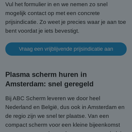
Vul het formulier in en we nemen zo snel
Strikt noodzakelijke cookies maken de
kernfunctionaliteiten van de website mogelijk, zoals
mogelijk contact op met een concrete
gebruikersaanmelding en accountbeheer. De
website kan niet goed worden gebruikt zonder de
prijsindicatie. Zo weet je precies waar je aan toe
strikt noodzakelijke cookies.
bent voordat je iets bevestigt.
Aanbieder
/
Naam
Vervaldatum
Omsc
Domein
PHPSESSID
Sessie
Cook
PHP.net
Vraag een vrijblijvende prijsindicatie aan
gege
www.abcscherm.nl
appli
basis
taal. 
ident
alge
Plasma scherm huren in
doele
wordt
Amsterdam: snel geregeld
om va
van
gebru
te o
Bij ABC Scherm leveren we door heel
Het i
gesp
Nederland en België, dus ook in Amsterdam en
wille
gege
de regio zijn we snel ter plaatse. Van een
numm
wordt
compact scherm voor een kleine bijeenkomst
kan s
Google Privacy Policy
voor 