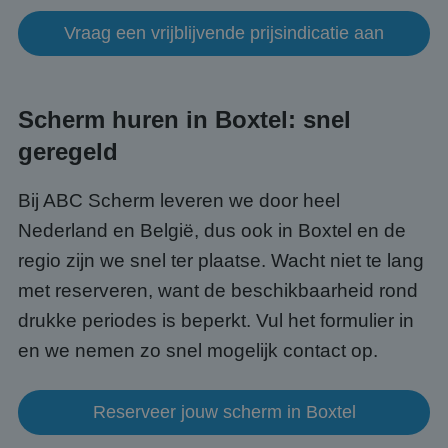
Het i
gesp
Vraag een vrijblijvende prijsindicatie aan
wille
gege
numm
wordt
kan s
Google Privacy Policy
voor 
Scherm huren in Boxtel: snel
een 
voorb
beho
geregeld
een i
statu
gebru
Bij ABC Scherm leveren we door heel
pagin
Nederland en België, dus ook in Boxtel en de
CookieScriptConsent
4 weken 2
Deze 
CookieScript
dagen
wordt
www.abcscherm.nl
door 
regio zijn we snel ter plaatse. Wacht niet te lang
Scrip
om d
met reserveren, want de beschikbaarheid rond
cook
van b
drukke periodes is beperkt. Vul het formulier in
onth
cook
en we nemen zo snel mogelijk contact op.
van C
Scrip
nood
corre
Reserveer jouw scherm in Boxtel