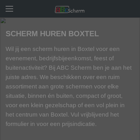
SCHERM HUREN BOXTEL
Wil jij een scherm huren in Boxtel voor een
evenement, bedrijfsbijeenkomst, feest of
buitenactiviteit? Bij ABC Scherm ben je aan het
juiste adres. We beschikken over een ruim
assortiment aan grote schermen voor elke
situatie, binnen én buiten, compact of groot,
voor een klein gezelschap of een vol plein in
het centrum van Boxtel. Vul vrijblijvend het
formulier in voor een prijsindicatie.