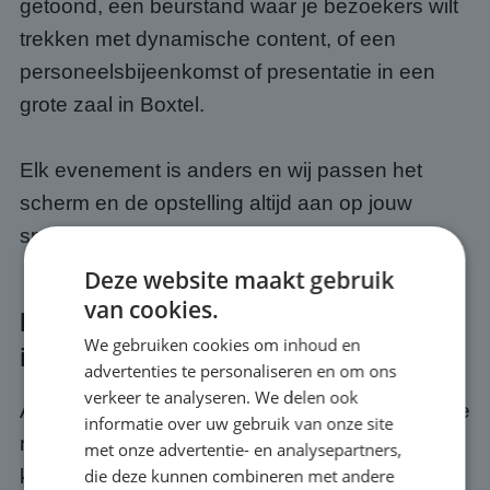
getoond, een beurstand waar je bezoekers wilt
trekken met dynamische content, of een
personeelsbijeenkomst of presentatie in een
grote zaal in Boxtel.
Elk evenement is anders en wij passen het
scherm en de opstelling altijd aan op jouw
specifieke situatie.
Deze website maakt gebruik
van cookies.
Kwaliteit en service bij jouw event
We gebruiken cookies om inhoud en
in Boxtel
advertenties te personaliseren en om ons
verkeer te analyseren. We delen ook
Als je een scherm huurt bij ABC Scherm, huur je
informatie over uw gebruik van onze site
meer dan alleen hardware. Je krijgt er een
met onze advertentie- en analysepartners,
die deze kunnen combineren met andere
kwaliteits- en servicegarantie bij. Wij zorgen