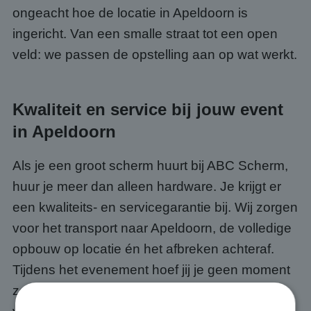
ongeacht hoe de locatie in Apeldoorn is
ingericht. Van een smalle straat tot een open
veld: we passen de opstelling aan op wat werkt.
Kwaliteit en service bij jouw event
in Apeldoorn
Als je een groot scherm huurt bij ABC Scherm,
huur je meer dan alleen hardware. Je krijgt er
een kwaliteits- en servicegarantie bij. Wij zorgen
voor het transport naar Apeldoorn, de volledige
opbouw op locatie én het afbreken achteraf.
Tijdens het evenement hoef jij je geen moment
zorgen te maken over de techniek, dat is ónze