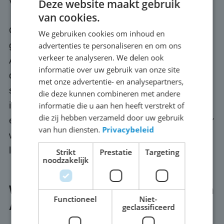
verantwoordelijkheid.
Deze website maakt gebruik
van cookies.
Optioneel regelen we ook een passende
We gebruiken cookies om inhoud en
geluidsinstallatie, zodat jouw publiek in
advertenties te personaliseren en om ons
verkeer te analyseren. We delen ook
Apeldoorn ook het commentaar, de muziek of
informatie over uw gebruik van onze site
de presentatie goed meekrijgt. We letten zelf
met onze advertentie- en analysepartners,
scherp op de kwaliteit van onze schermen: we
die deze kunnen combineren met andere
investeren continu in de nieuwste techniek en
informatie die u aan hen heeft verstrekt of
die zij hebben verzameld door uw gebruik
eigen software. We rijden alleen met apparatuur
van hun diensten.
Privacybeleid
waar we zelf compleet achter staan, voordat we
leveren. Dat is onze belofte.
Strikt
Prestatie
Targeting
noodzakelijk
Wat kost een groot scherm huren in
Functioneel
Niet-
Apeldoorn?
geclassificeerd