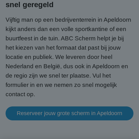
snel geregeld
PHPSESSID
Sessie
Cook
PHP.net
gege
www.abcscherm.nl
appli
Vijftig man op een bedrijventerrein in Apeldoorn
basis
taal. 
kijkt anders dan een volle sportkantine of een
ident
alge
doele
buurtfeest in de tuin. ABC Scherm helpt je bij
wordt
om va
het kiezen van het formaat dat past bij jouw
van
gebru
locatie en publiek. We leveren door heel
te o
Het i
Nederland en België, dus ook in Apeldoorn en
gesp
wille
de regio zijn we snel ter plaatse. Vul het
gege
numm
formulier in en we nemen zo snel mogelijk
wordt
kan s
contact op.
Google Privacy Policy
voor 
een 
voorb
beho
een i
Reserveer jouw grote scherm in Apeldoorn
statu
gebru
pagin
CookieScriptConsent
4 weken 2
Deze 
CookieScript
dagen
wordt
www.abcscherm.nl