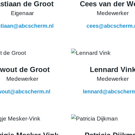
stiaan de Groot
Cees van der We
Eigenaar
Medewerker
stiaan@abcscherm.nl
cees@abcscherm.
wout de Groot
Lennard Vin
Medewerker
Medewerker
wout@abcscherm.nl
lennard@abcscherm