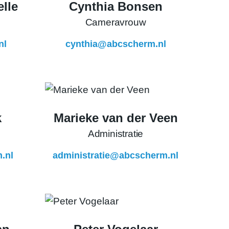
lle
Cynthia Bonsen
Cameravrouw
nl
cynthia@abcscherm.nl
k
Marieke van der Veen
Administratie
.nl
administratie@abcscherm.nl