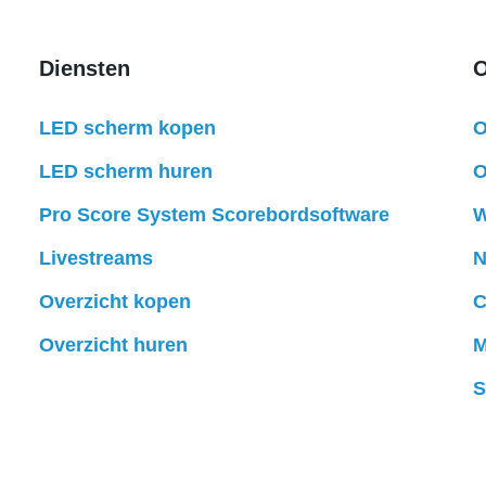
Diensten
O
LED scherm kopen
O
LED scherm huren
O
Pro Score System Scorebordsoftware
W
Livestreams
N
Overzicht kopen
C
Overzicht huren
M
S