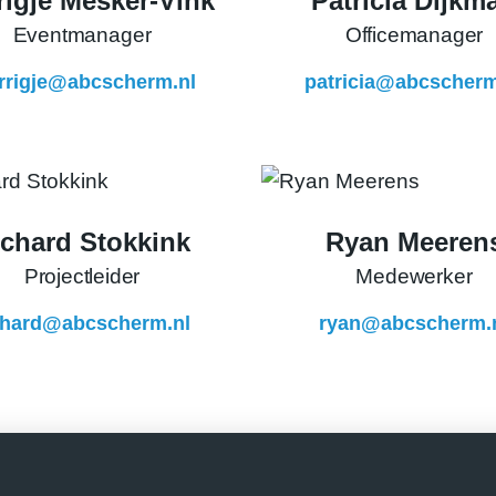
rigje Mesker-Vink
Patricia Dijkm
Eventmanager
Officemanager
rrigje@abcscherm.nl
patricia@abcscherm
ichard Stokkink
Ryan Meeren
Projectleider
Medewerker
chard@abcscherm.nl
ryan@abcscherm.