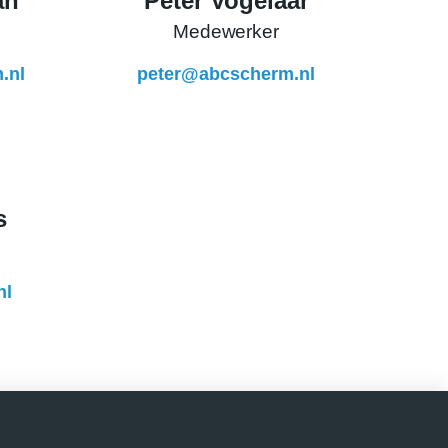
an
Peter Vogelaar
Medewerker
.nl
peter@abcscherm.nl
s
nl