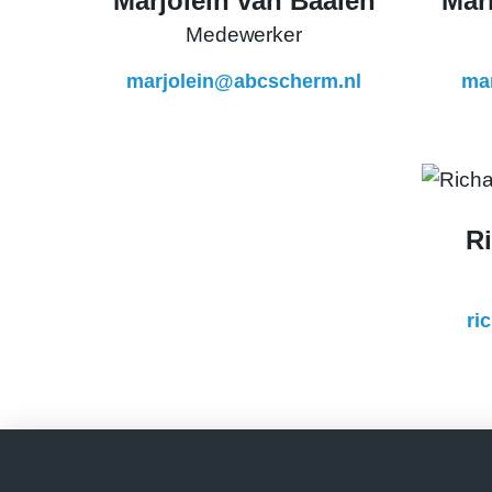
Marjolein van Baalen
Mar
Medewerker
marjolein@abcscherm.nl
ma
R
ri