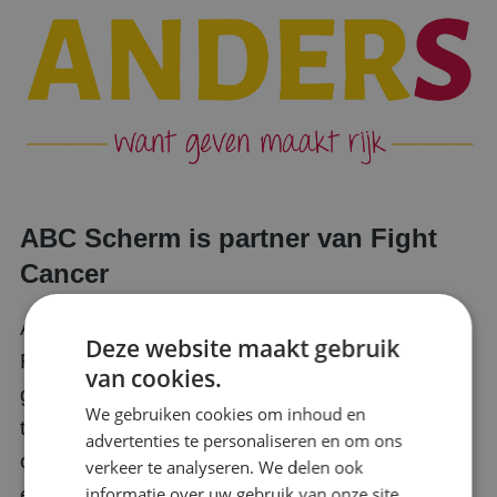
ABC Scherm is partner van Fight
Cancer
ABC Scherm steunt de visie en missie van
Deze website maakt gebruik
Fight Cancer op alle vlakken. Fight Cancer kan
van cookies.
gebruik maken, tegen zeer sterk gereduceerde
We gebruiken cookies om inhoud en
tarieven, van de know-how van ABC Scherm,
advertenties te personaliseren en om ons
onze LED Schermen, contentcreatie,
verkeer te analyseren. We delen ook
informatie over uw gebruik van onze site
eventondersteuning en live