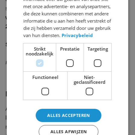
met onze advertentie- en analysepartners,
streaming/broadcast faciliteiten.
die deze kunnen combineren met andere
www.fightcancer.nl/event/spin-for-life-
informatie die u aan hen heeft verstrekt of
2023/live
die zij hebben verzameld door uw gebruik
van hun diensten.
Privacybeleid
Stand donaties 23 Maart € 500.091,-
Strikt
Prestatie
Targeting
noodzakelijk
#lovelife #fightcancer
Functioneel
Niet-
geclassificeerd
Marathon lopen met ABC Scherm
ABC Scherm ondersteunt Gerrit den Hartog. Hij
ALLES ACCEPTEREN
loopt diverse wedstrijden en marathons, o.a. de
marathon in Boston, de meest prestigieuze
ALLES AFWIJZEN