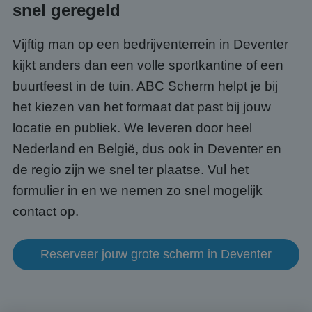
snel geregeld
PHPSESSID
Sessie
Cook
PHP.net
gege
www.abcscherm.nl
appli
Vijftig man op een bedrijventerrein in Deventer
basis
taal. 
kijkt anders dan een volle sportkantine of een
ident
alge
doele
buurtfeest in de tuin. ABC Scherm helpt je bij
wordt
om va
het kiezen van het formaat dat past bij jouw
van
gebru
locatie en publiek. We leveren door heel
te o
Het i
Nederland en België, dus ook in Deventer en
gesp
wille
de regio zijn we snel ter plaatse. Vul het
gege
numm
formulier in en we nemen zo snel mogelijk
wordt
kan s
contact op.
Google Privacy Policy
voor 
een 
voorb
beho
een i
Reserveer jouw grote scherm in Deventer
statu
gebru
pagin
CookieScriptConsent
4 weken 2
Deze 
CookieScript
dagen
wordt
www.abcscherm.nl