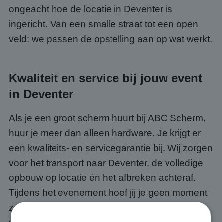
ongeacht hoe de locatie in Deventer is
ingericht. Van een smalle straat tot een open
veld: we passen de opstelling aan op wat werkt.
Kwaliteit en service bij jouw event
in Deventer
Als je een groot scherm huurt bij ABC Scherm,
huur je meer dan alleen hardware. Je krijgt er
een kwaliteits- en servicegarantie bij. Wij zorgen
voor het transport naar Deventer, de volledige
opbouw op locatie én het afbreken achteraf.
Tijdens het evenement hoef jij je geen moment
zorgen te maken over de techniek, dat is ónze