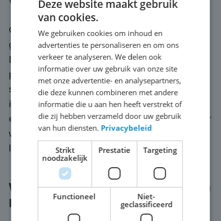
verantwoordelijkheid.
Deze website maakt gebruik
van cookies.
Optioneel regelen we ook een passende
We gebruiken cookies om inhoud en
geluidsinstallatie, zodat jouw publiek in
advertenties te personaliseren en om ons
verkeer te analyseren. We delen ook
Deventer ook het commentaar, de muziek of de
informatie over uw gebruik van onze site
presentatie goed meekrijgt. We letten zelf
met onze advertentie- en analysepartners,
scherp op de kwaliteit van onze schermen: we
die deze kunnen combineren met andere
investeren continu in de nieuwste techniek en
informatie die u aan hen heeft verstrekt of
die zij hebben verzameld door uw gebruik
eigen software. We rijden alleen met apparatuur
van hun diensten.
Privacybeleid
waar we zelf compleet achter staan, voordat we
leveren. Dat is onze belofte.
Strikt
Prestatie
Targeting
noodzakelijk
Wat kost een groot scherm huren in
Functioneel
Niet-
Deventer?
geclassificeerd