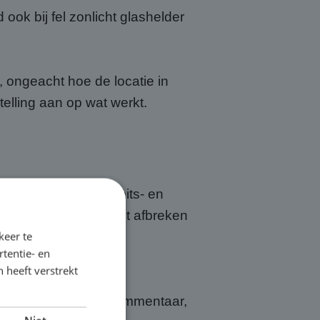
ook bij fel zonlicht glashelder
, ongeacht hoe de locatie in
elling aan op wat werkt.
rijgt er een kwaliteits- en
bouw op locatie én het afbreken
keer te
echniek, dat is ónze
tentie- en
 heeft verstrekt
 Emmeloord ook het commentaar,