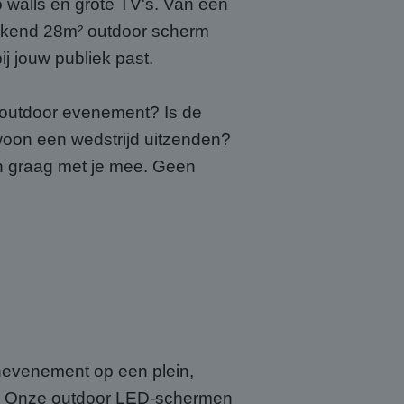
walls en grote TV's. Van een
ekkend 28m² outdoor scherm
ij jouw publiek past.
f outdoor evenement? Is de
ewoon een wedstrijd uitzenden?
en graag met je mee. Geen
enevenement op een plein,
tie. Onze outdoor LED-schermen