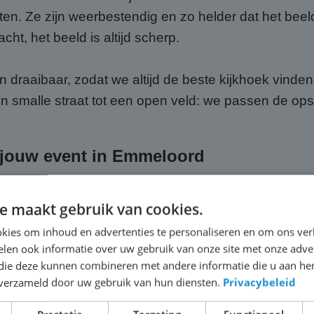
en. Ze zijn weerbestendig en zo helder dat het beeld 
acht, het beeld is altijd scherp.
draaibaar, zodat we altijd de beste kijkhoek vinden
n smalle straat tot een open veld: we passen de opst
ij jouw event in Emmeloord
ij ABC Scherm, huur je meer dan alleen hardware. Je k
e maakt gebruik van cookies.
n voor het transport naar Emmeloord, de volledige op
kies om inhoud en advertenties te personaliseren en om ons ver
t hoef jij je geen moment zorgen te maken over de t
len ook informatie over uw gebruik van onze site met onze adver
 die deze kunnen combineren met andere informatie die u aan hen
n verzameld door uw gebruik van hun diensten.
Privacybeleid
passende geluidsinstallatie, zodat jouw publiek in