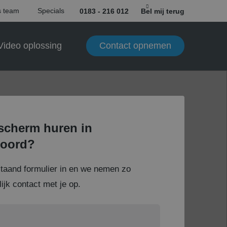
 team
Specials
0183 - 216 012
Bel mij terug
Contact opnemen
Video oplossing
scherm huren in
oord?
staand formulier in en we nemen zo
ijk contact met je op.