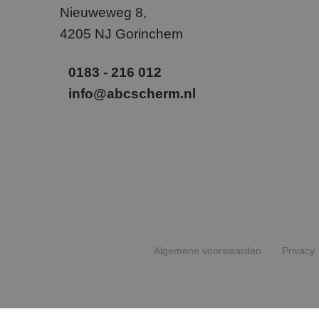
_gcl_au
Goog
Nieuweweg 8,
.abcs
4205 NJ Gorinchem
SM
.c.cla
0183 - 216 012
_uetvid
Micr
info@abcscherm.nl
Corp
.abcs
_fbp
Meta
Inc.
.abcs
Algemene voorwaarden
Privacy