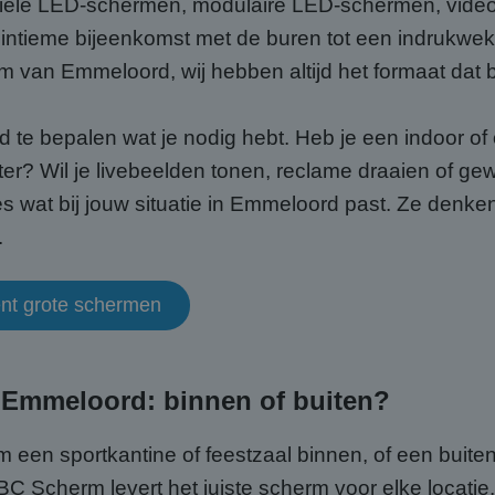
biele LED-schermen, modulaire LED-schermen, video 
intieme bijeenkomst met de buren tot een indrukw
um van Emmeloord, wij hebben altijd het formaat dat b
ed te bepalen wat je nodig hebt. Heb je een indoor o
ter? Wil je livebeelden tonen, reclame draaien of g
s wat bij jouw situatie in Emmeloord past. Ze denk
.
ent grote schermen
 Emmeloord: binnen of buiten?
 om een sportkantine of feestzaal binnen, of een buit
 ABC Scherm levert het juiste scherm voor elke loca