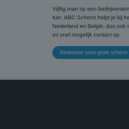
CookieScriptConse
Vijftig man op een bedrijventer
tuin. ABC Scherm helpt je bij h
Nederland en België, dus ook i
zo snel mogelijk contact op.
Naam
Naam
fp_user_id
Aanb
Naam
Dome
Reserveer jouw grote scherm
_ga_HQWRRK7W0D
_clck
.abcs
_ga
MUID
Micr
Corp
.bin
MUID
Micr
Corp
.clar
_uetsid
Micr
Corp