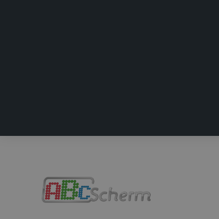
.abcs
IDE
Goog
.doub
test_cookie
Goog
.doub
SRM_B
Micr
Corp
.c.bi
ANONCHK
Micr
Corp
.c.cla
MR
Micr
Corp
.c.bi
MR
Micr
Corp
.c.cla
_clsk
Micr
.abcs