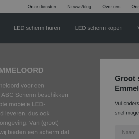
Onze diensten
Nieuws/blog
Over ons
Ons
LED scherm huren
LED scherm kopen
EMMELOORD
Groot 
mmeloord voor een
Emmel
ij ABC Scherm beschikken
Vul onder
rote mobiele LED-
snel mogel
d leveren, dus ook
omgeving. Van (groot)
: wij bieden een scherm dat