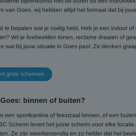
intieme bijeenkomst met de buren tot een indrukw
um van Goes, wij hebben altijd het formaat dat bij jou
ed te bepalen wat je nodig hebt. Heb je een indoor o
ter? Wil je livebeelden tonen, reclame draaien of g
s wat bij jouw situatie in Goes past. Ze denken gra
ent grote schermen
 Goes: binnen of buiten?
 om een sportkantine of feestzaal binnen, of een buit
 ABC Scherm levert het juiste scherm voor elke loca
en. Ze zijn weerbestendig en zo helder dat het beeld 