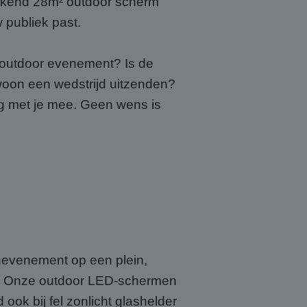
ekkend 28m² outdoor scherm
w publiek past.
f outdoor evenement? Is de
ewoon een wedstrijd uitzenden?
ag met je mee. Geen wens is
enevenement op een plein,
tie. Onze outdoor LED-schermen
ook bij fel zonlicht glashelder