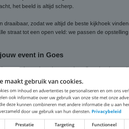
acht, het beeld is altijd scherp.
draaibaar, zodat we altijd de beste kijkhoek vinden
lle straat tot een open veld: we passen de opstelling
j jouw event in Goes
ij ABC Scherm, huur je meer dan alleen hardware. Je k
 voor het transport naar Goes, de volledige opbouw o
e maakt gebruik van cookies.
t hoef jij je geen moment zorgen te maken over de t
kies om inhoud en advertenties te personaliseren en om ons ver
len ook informatie over uw gebruik van onze site met onze adver
 die deze kunnen combineren met andere informatie die u aan hen
n verzameld door uw gebruik van hun diensten.
Privacybeleid
passende geluidsinstallatie, zodat jouw publiek in 
meekrijgt. We letten zelf scherp op de kwaliteit van
Prestatie
Targeting
Functioneel