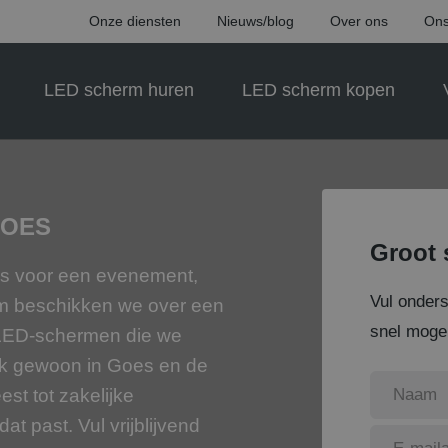
Onze diensten
Nieuws/blog
Over ons
Ons
LED scherm huren
LED scherm kopen
GOES
Groot 
oes voor een evenement,
Vul onder
rm beschikken we over een
snel mogel
 LED-schermen die we
ok gewoon in Goes en de
est tot zakelijke
t past. Vul vrijblijvend