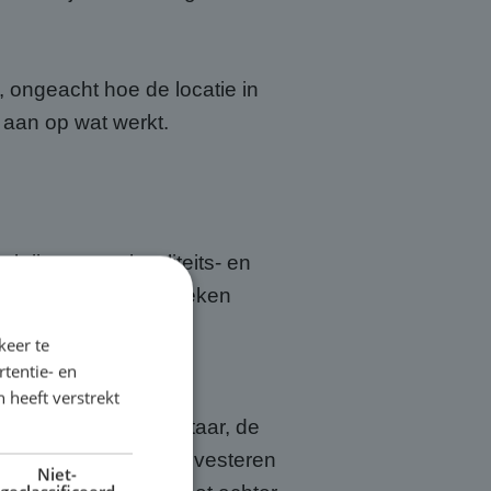
, ongeacht hoe de locatie in
 aan op wat werkt.
rijgt er een kwaliteits- en
p locatie én het afbreken
echniek, dat is ónze
keer te
tentie- en
 heeft verstrekt
Goes ook het commentaar, de
 onze schermen: we investeren
Niet-