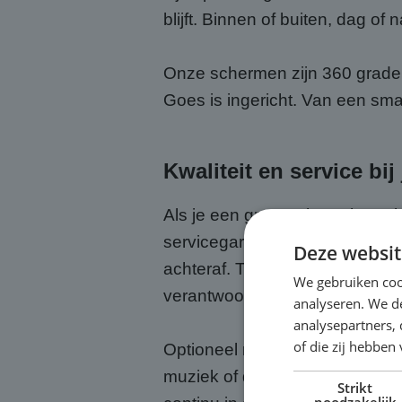
blijft. Binnen of buiten, dag of n
Onze schermen zijn 360 graden 
Goes is ingericht. Van een sma
Kwaliteit en service bi
Als je een groot scherm huurt b
servicegarantie bij. Wij zorgen
Deze websit
achteraf. Tijdens het evenemen
We gebruiken coo
verantwoordelijkheid.
analyseren. We de
analysepartners,
of die zij hebbe
Optioneel regelen we ook een 
muziek of de presentatie goed 
Strikt