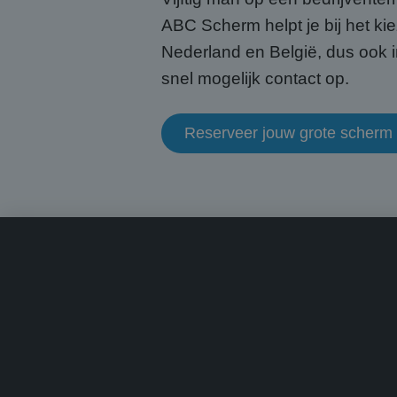
CookieScriptConse
ABC Scherm helpt je bij het kie
Nederland en België, dus ook i
snel mogelijk contact op.
Naam
Naam
fp_user_id
Aanb
Naam
Reserveer jouw grote scherm
Dome
_ga_HQWRRK7W0D
_clck
.abcs
_ga
MUID
Micr
Corp
.bin
MUID
Micr
Corp
.clar
_uetsid
Micr
Corp
.abcs