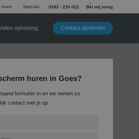
 team
Specials
0183 - 216 012
Bel mij terug
Contact opnemen
Video oplossing
scherm huren in Goes?
staand formulier in en we nemen zo
ijk contact met je op.