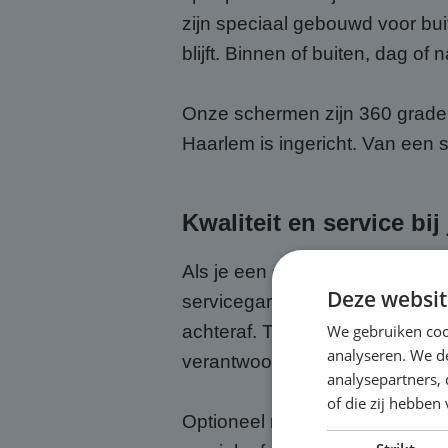
zijn speciaal gebouwd voor buit
blijft. Binnen of buiten, dag of n
Onze schermen zijn 360 graden 
Haarlem is ingericht. Van een 
Kwaliteit en service bi
Als je een groot scherm huurt b
Deze websit
servicegarantie bij. Wij zorgen
We gebruiken coo
achteraf. Tijdens het evenemen
analyseren. We de
verantwoordelijkheid.
analysepartners,
of die zij hebbe
Optioneel regelen we ook een 