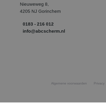
_gcl_au
Goog
Nieuweweg 8,
.abcs
4205 NJ Gorinchem
SM
.c.cla
0183 - 216 012
_uetvid
Micr
info@abcscherm.nl
Corp
.abcs
_fbp
Meta
Inc.
.abcs
Algemene voorwaarden
Privacy