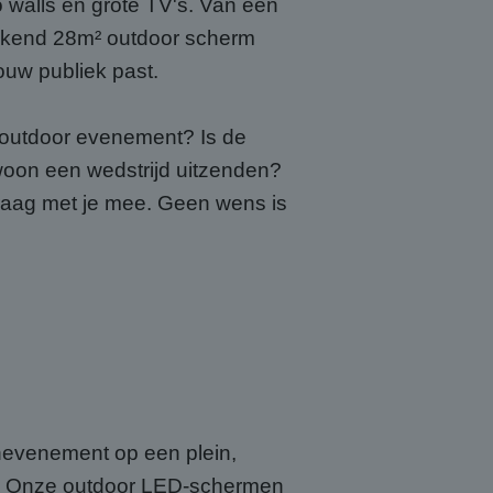
walls en grote TV's. Van een
ekkend 28m² outdoor scherm
jouw publiek past.
f outdoor evenement? Is de
ewoon een wedstrijd uitzenden?
graag met je mee. Geen wens is
enevenement op een plein,
tie. Onze outdoor LED-schermen