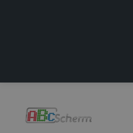
.abcs
IDE
Goog
.doub
test_cookie
Goog
.doub
SRM_B
Micr
Corp
.c.bi
ANONCHK
Micr
Corp
.c.cla
MR
Micr
Corp
.c.bi
MR
Micr
Corp
.c.cla
_clsk
Micr
.abcs