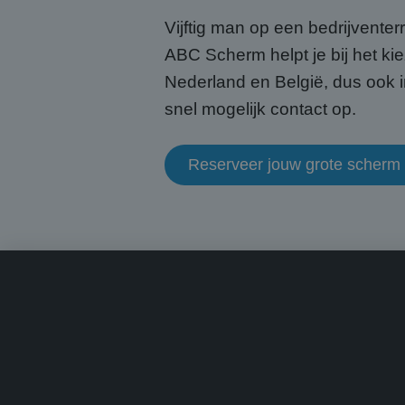
CookieScriptConse
Vijftig man op een bedrijventerr
ABC Scherm helpt je bij het kie
Nederland en België, dus ook i
snel mogelijk contact op.
Naam
Naam
fp_user_id
Aanb
Naam
Dome
Reserveer jouw grote scherm
_ga_HQWRRK7W0D
_clck
.abcs
_ga
MUID
Micr
Corp
.bin
MUID
Micr
Corp
.clar
_uetsid
Micr
Corp