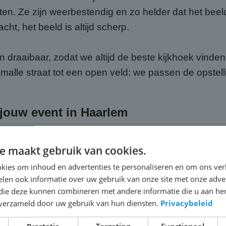
en. Ze zijn weerbestendig en zo helder dat het beeld 
acht, het beeld is altijd scherp.
draaibaar, zodat we altijd de beste kijkhoek vinden
smalle straat tot een open veld: we passen de opstell
j jouw event in Haarlem
ij ABC Scherm, huur je meer dan alleen hardware. Je k
e maakt gebruik van cookies.
 voor het transport naar Haarlem, de volledige opbou
kies om inhoud en advertenties te personaliseren en om ons ver
t hoef jij je geen moment zorgen te maken over de t
len ook informatie over uw gebruik van onze site met onze adver
 die deze kunnen combineren met andere informatie die u aan hen
n verzameld door uw gebruik van hun diensten.
Privacybeleid
passende geluidsinstallatie, zodat jouw publiek in 