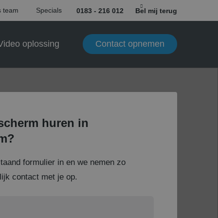
 team
Specials
0183 - 216 012
Bel mij terug
Contact opnemen
Video oplossing
scherm huren in
em?
staand formulier in en we nemen zo
ijk contact met je op.