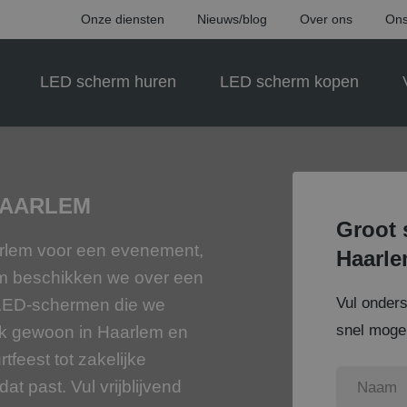
Onze diensten
Nieuws/blog
Over ons
Ons
LED scherm huren
LED scherm kopen
HAARLEM
Groot 
aarlem voor een evenement,
Haarl
rm beschikken we over een
Vul onder
 LED-schermen die we
snel mogel
ok gewoon in Haarlem en
tfeest tot zakelijke
t past. Vul vrijblijvend