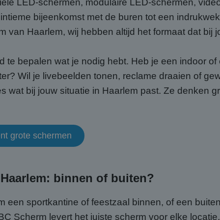
biele LED-schermen, modulaire LED-schermen, video 
intieme bijeenkomst met de buren tot een indrukw
um van Haarlem, wij hebben altijd het formaat dat bij 
ed te bepalen wat je nodig hebt. Heb je een indoor o
ter? Wil je livebeelden tonen, reclame draaien of g
s wat bij jouw situatie in Haarlem past. Ze denken 
ent grote schermen
Haarlem: binnen of buiten?
 om een sportkantine of feestzaal binnen, of een buit
 ABC Scherm levert het juiste scherm voor elke loca