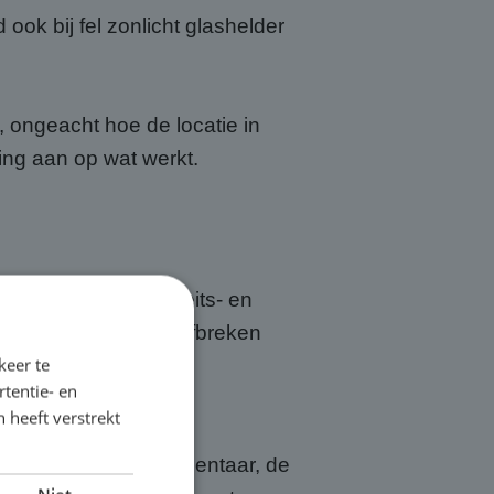
ook bij fel zonlicht glashelder
, ongeacht hoe de locatie in
ing aan op wat werkt.
rijgt er een kwaliteits- en
w op locatie én het afbreken
keer te
echniek, dat is ónze
tentie- en
 heeft verstrekt
Haarlem ook het commentaar, de