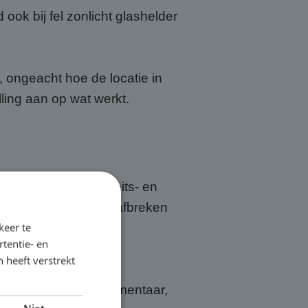
ook bij fel zonlicht glashelder
, ongeacht hoe de locatie in
ling aan op wat werkt.
rijgt er een kwaliteits- en
uw op locatie én het afbreken
keer te
echniek, dat is ónze
tentie- en
 heeft verstrekt
Hoornaar ook het commentaar,