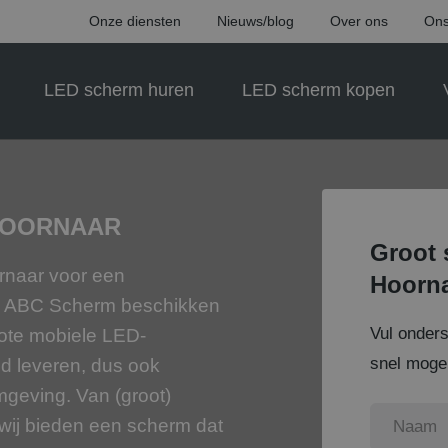
Onze diensten
Nieuws/blog
Over ons
Ons
LED scherm huren
LED scherm kopen
HOORNAAR
Groot 
ornaar voor een
Hoorn
ij ABC Scherm beschikken
Vul onder
rote mobiele LED-
snel mogel
d leveren, dus ook
geving. Van (groot)
: wij bieden een scherm dat