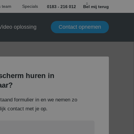
 team
Specials
0183 - 216 012
Bel mij terug
Contact opnemen
Video oplossing
scherm huren in
aar?
staand formulier in en we nemen zo
ijk contact met je op.