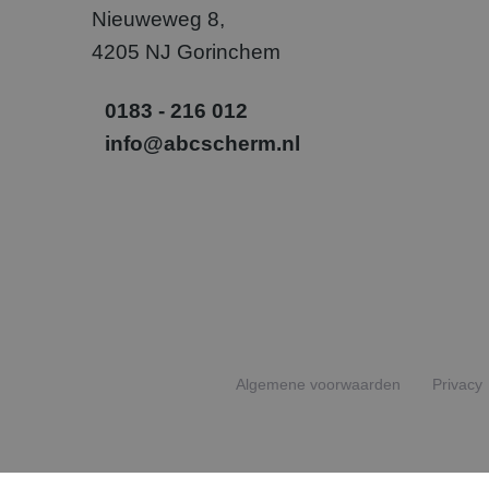
_gcl_au
Goog
Nieuweweg 8,
.abcs
4205 NJ Gorinchem
SM
.c.cla
0183 - 216 012
_uetvid
Micr
info@abcscherm.nl
Corp
.abcs
_fbp
Meta
Inc.
.abcs
Algemene voorwaarden
Privacy