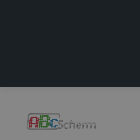
.abcs
IDE
Goog
.doub
test_cookie
Goog
.doub
SRM_B
Micr
Corp
.c.bi
ANONCHK
Micr
Corp
.c.cla
MR
Micr
Corp
.c.bi
MR
Micr
Corp
.c.cla
_clsk
Micr
.abcs