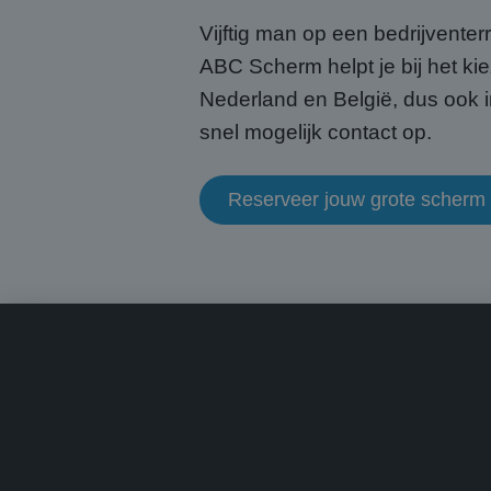
CookieScriptConse
Vijftig man op een bedrijventerr
ABC Scherm helpt je bij het kie
Nederland en België, dus ook i
snel mogelijk contact op.
Naam
Naam
fp_user_id
Aanb
Naam
Dome
Reserveer jouw grote scherm 
_ga_HQWRRK7W0D
_clck
.abcs
_ga
MUID
Micr
Corp
.bin
MUID
Micr
Corp
.clar
_uetsid
Micr
Corp