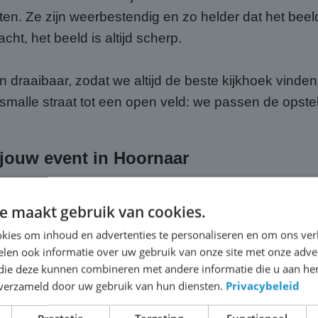
en. Ze zijn weerbestendig en zo helder dat het beeld 
acht, het beeld is altijd scherp.
draaibaar, zodat we altijd de beste kijkhoek vinden
 smalle straat tot een open veld: we passen de opstel
j jouw event in Hoornaar
ij ABC Scherm, huur je meer dan alleen hardware. Je k
e maakt gebruik van cookies.
 voor het transport naar Hoornaar, de volledige opbo
kies om inhoud en advertenties te personaliseren en om ons ver
t hoef jij je geen moment zorgen te maken over de t
len ook informatie over uw gebruik van onze site met onze adver
 die deze kunnen combineren met andere informatie die u aan hen
n verzameld door uw gebruik van hun diensten.
Privacybeleid
passende geluidsinstallatie, zodat jouw publiek in 