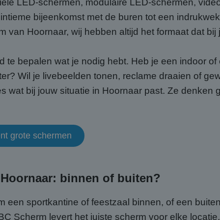
biele LED-schermen, modulaire LED-schermen, video 
intieme bijeenkomst met de buren tot een indrukw
um van Hoornaar, wij hebben altijd het formaat dat bij
ed te bepalen wat je nodig hebt. Heb je een indoor o
ter? Wil je livebeelden tonen, reclame draaien of g
s wat bij jouw situatie in Hoornaar past. Ze denke
ent grote schermen
 Hoornaar: binnen of buiten?
 om een sportkantine of feestzaal binnen, of een buit
 ABC Scherm levert het juiste scherm voor elke loca