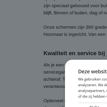
zijn speciaal gebouwd voor buit
blijft. Binnen of buiten, dag of n
Onze schermen zijn 360 graden 
Hoornaar is ingericht. Van een
Kwaliteit en service bi
Als je een groot scherm huurt b
Deze websit
servicegarantie bij. Wij zorgen
We gebruiken coo
achteraf. Tijdens het evenemen
analyseren. We de
verantwoordelijkheid.
analysepartners,
of die zij hebbe
Optioneel regelen we ook een 