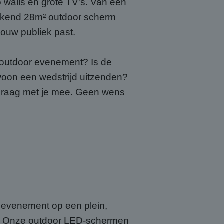
walls en grote TV's. Van een
ekkend 28m² outdoor scherm
 jouw publiek past.
f outdoor evenement? Is de
ewoon een wedstrijd uitzenden?
n graag met je mee. Geen wens
enevenement op een plein,
tie. Onze outdoor LED-schermen