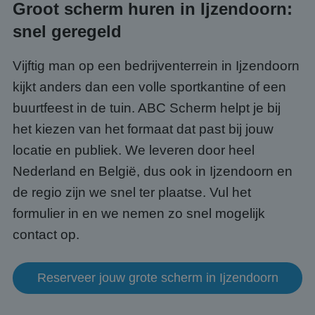
Groot scherm huren in Ijzendoorn:
Domein
PHPSESSID
Sessie
Cook
PHP.net
snel geregeld
gege
www.abcscherm.nl
appli
basis
Vijftig man op een bedrijventerrein in Ijzendoorn
taal. 
ident
kijkt anders dan een volle sportkantine of een
alge
doele
wordt
buurtfeest in de tuin. ABC Scherm helpt je bij
om va
van
het kiezen van het formaat dat past bij jouw
gebru
te o
locatie en publiek. We leveren door heel
Het i
gesp
Nederland en België, dus ook in Ijzendoorn en
wille
gege
de regio zijn we snel ter plaatse. Vul het
numm
wordt
formulier in en we nemen zo snel mogelijk
kan s
Google Privacy Policy
voor 
contact op.
een 
voorb
beho
een i
statu
Reserveer jouw grote scherm in Ijzendoorn
gebru
pagin
CookieScriptConsent
4 weken 2
Deze 
CookieScript