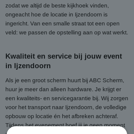
zodat we altijd de beste kijkhoek vinden,
ongeacht hoe de locatie in Ijzendoorn is
ingericht. Van een smalle straat tot een open
veld: we passen de opstelling aan op wat werkt.
Kwaliteit en service bij jouw event
in Ijzendoorn
Als je een groot scherm huurt bij ABC Scherm,
huur je meer dan alleen hardware. Je krijgt er
een kwaliteits- en servicegarantie bij. Wij zorgen
voor het transport naar Ijzendoorn, de volledige
opbouw op locatie én het afbreken achteraf.
Tijdens het evenement hoef jij je geen moment