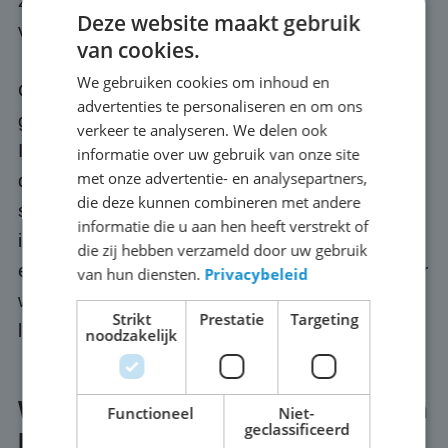
zorgen te maken over de techniek, dat is ónze
Deze website maakt gebruik
verantwoordelijkheid.
van cookies.
We gebruiken cookies om inhoud en
Optioneel regelen we ook een passende
advertenties te personaliseren en om ons
geluidsinstallatie, zodat jouw publiek in
verkeer te analyseren. We delen ook
Ijzendoorn ook het commentaar, de muziek of
informatie over uw gebruik van onze site
met onze advertentie- en analysepartners,
de presentatie goed meekrijgt. We letten zelf
die deze kunnen combineren met andere
scherp op de kwaliteit van onze schermen: we
informatie die u aan hen heeft verstrekt of
investeren continu in de nieuwste techniek en
die zij hebben verzameld door uw gebruik
eigen software. We rijden alleen met apparatuur
van hun diensten.
Privacybeleid
waar we zelf compleet achter staan, voordat we
Strikt
Prestatie
Targeting
leveren. Dat is onze belofte.
noodzakelijk
Wat kost een groot scherm huren in
Functioneel
Niet-
geclassificeerd
Ijzendoorn?