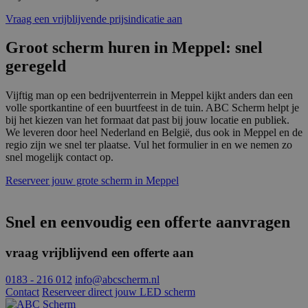
ident
alge
Vraag een vrijblijvende prijsindicatie aan
doele
wordt
Groot scherm huren in Meppel: snel
om va
van
geregeld
gebru
te o
Het i
gesp
Vijftig man op een bedrijventerrein in Meppel kijkt anders dan een
wille
volle sportkantine of een buurtfeest in de tuin. ABC Scherm helpt je
gege
bij het kiezen van het formaat dat past bij jouw locatie en publiek.
numm
wordt
We leveren door heel Nederland en België, dus ook in Meppel en de
kan s
regio zijn we snel ter plaatse. Vul het formulier in en we nemen zo
Google Privacy Policy
voor 
snel mogelijk contact op.
een 
voorb
beho
Reserveer jouw grote scherm in Meppel
een i
statu
gebru
pagin
Snel en eenvoudig een offerte aanvragen
CookieScriptConsent
4 weken 2
Deze 
CookieScript
dagen
wordt
www.abcscherm.nl
vraag vrijblijvend een offerte aan
door 
Scrip
om d
0183 - 216 012
info@abcscherm.nl
cook
Contact
Reserveer direct jouw LED scherm
van b
onth