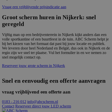
ident
alge
Vraag een vrijblijvende prijsindicatie aan
doele
wordt
Groot scherm huren in Nijkerk: snel
om va
van
geregeld
gebru
te o
Het i
gesp
Vijftig man op een bedrijventerrein in Nijkerk kijkt anders dan een
wille
volle sportkantine of een buurtfeest in de tuin. ABC Scherm helpt je
gege
bij het kiezen van het formaat dat past bij jouw locatie en publiek.
numm
wordt
We leveren door heel Nederland en België, dus ook in Nijkerk en de
kan s
regio zijn we snel ter plaatse. Vul het formulier in en we nemen zo
Google Privacy Policy
voor 
snel mogelijk contact op.
een 
voorb
beho
Reserveer jouw grote scherm in Nijkerk
een i
statu
gebru
pagin
Snel en eenvoudig een offerte aanvragen
CookieScriptConsent
4 weken 2
Deze 
CookieScript
dagen
wordt
www.abcscherm.nl
vraag vrijblijvend een offerte aan
door 
Scrip
om d
0183 - 216 012
info@abcscherm.nl
cook
Contact
Reserveer direct jouw LED scherm
van b
onth