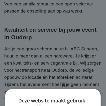
Van een smalle straat tot een open veld: we
passen de opstelling aan op wat werkt.
Kwaliteit en service bij jouw event
in Oudorp
Als je een groot scherm huurt bij ABC Scherm,
huur je meer dan alleen hardware. Je krijgt er
een kwaliteits- en servicegarantie bij. Wij zorgen
voor het transport naar Oudorp, de volledige
opbouw op locatie én het afbreken achteraf.
Tijdens het evenement hoef jij je geen moment
zorgen te maken over de techniek, dat is ónze
verantwoordelijkheid.
Deze website maakt gebruik