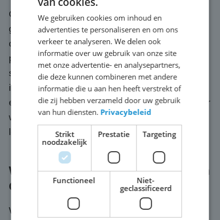
van cookies.
Optioneel regelen we ook een passende
We gebruiken cookies om inhoud en
geluidsinstallatie, zodat jouw publiek in Oudorp
advertenties te personaliseren en om ons
verkeer te analyseren. We delen ook
ook het commentaar, de muziek of de
informatie over uw gebruik van onze site
presentatie goed meekrijgt. We letten zelf
met onze advertentie- en analysepartners,
scherp op de kwaliteit van onze schermen: we
die deze kunnen combineren met andere
investeren continu in de nieuwste techniek en
informatie die u aan hen heeft verstrekt of
die zij hebben verzameld door uw gebruik
eigen software. We rijden alleen met apparatuur
van hun diensten.
Privacybeleid
waar we zelf compleet achter staan, voordat we
leveren. Dat is onze belofte.
Strikt
Prestatie
Targeting
noodzakelijk
Wat kost een groot scherm huren in
Functioneel
Niet-
Oudorp?
geclassificeerd
Wat het huren van een groot scherm in Oudorp