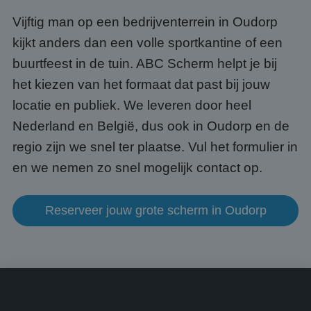
gege
www.abcscherm.nl
appli
Vijftig man op een bedrijventerrein in Oudorp
basis
taal. 
kijkt anders dan een volle sportkantine of een
ident
alge
buurtfeest in de tuin. ABC Scherm helpt je bij
doele
wordt
om va
het kiezen van het formaat dat past bij jouw
van
gebru
locatie en publiek. We leveren door heel
te o
Het i
Nederland en België, dus ook in Oudorp en de
gesp
wille
regio zijn we snel ter plaatse. Vul het formulier in
gege
numm
en we nemen zo snel mogelijk contact op.
wordt
kan s
Google Privacy Policy
voor 
een 
voorb
Reserveer jouw grote scherm in Oudorp
beho
een i
statu
gebru
pagin
CookieScriptConsent
4 weken 2
Deze 
CookieScript
dagen
wordt
www.abcscherm.nl
door 
Scrip