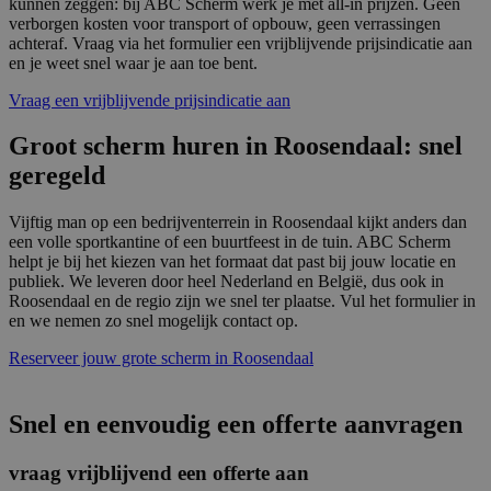
kunnen zeggen: bij ABC Scherm werk je met all-in prijzen. Geen
basis
verborgen kosten voor transport of opbouw, geen verrassingen
taal. 
achteraf. Vraag via het formulier een vrijblijvende prijsindicatie aan
ident
alge
en je weet snel waar je aan toe bent.
doele
wordt
Vraag een vrijblijvende prijsindicatie aan
om va
van
gebru
Groot scherm huren in Roosendaal: snel
te o
Het i
geregeld
gesp
wille
gege
Vijftig man op een bedrijventerrein in Roosendaal kijkt anders dan
numm
een volle sportkantine of een buurtfeest in de tuin. ABC Scherm
wordt
kan s
helpt je bij het kiezen van het formaat dat past bij jouw locatie en
Google Privacy Policy
voor 
publiek. We leveren door heel Nederland en België, dus ook in
een 
Roosendaal en de regio zijn we snel ter plaatse. Vul het formulier in
voorb
en we nemen zo snel mogelijk contact op.
beho
een i
statu
Reserveer jouw grote scherm in Roosendaal
gebru
pagin
CookieScriptConsent
4 weken 2
Deze 
CookieScript
Snel en eenvoudig een offerte aanvragen
dagen
wordt
www.abcscherm.nl
door 
Scrip
vraag vrijblijvend een offerte aan
om d
cook