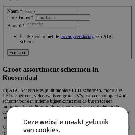
Naam
*
E-mailadres
*
Bericht
*
Ik stem in met de
privacyverklaring
van ABC
Scherm
Groot assortiment schermen in
Roosendaal
Bij ABC Scherm kies je uit mobiele LED-schermen, modulaire
LED-schermen, video walls en grote TV's. Van een compact 4m²
scherm voor een intieme bijeenkomst met de buren tot een
indrukwekkend 28m² outdoor scherm voor een vol plein in het
centrum van Roosendaal, wij hebben altijd het formaat dat bij jouw
publiek past.
Deze website maakt gebruik
Vooraf is het belangrijk om goed te bepalen wat je nodig hebt. Heb
van cookies.
je een indoor of outdoor evenement? Is de kijkafstand 10 meter of