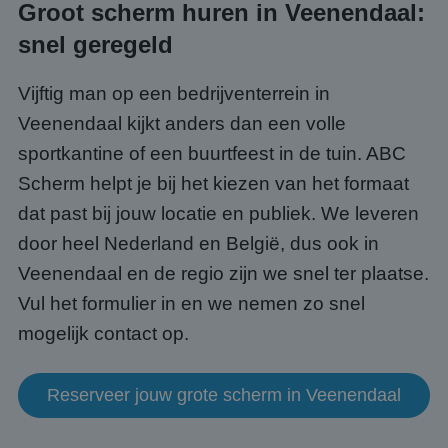
Groot scherm huren in Veenendaal:
Domein
PHPSESSID
Sessie
Cook
PHP.net
snel geregeld
gege
www.abcscherm.nl
appli
basis
Vijftig man op een bedrijventerrein in
taal. 
ident
Veenendaal kijkt anders dan een volle
alge
doele
wordt
sportkantine of een buurtfeest in de tuin. ABC
om va
van
Scherm helpt je bij het kiezen van het formaat
gebru
te o
dat past bij jouw locatie en publiek. We leveren
Het i
gesp
door heel Nederland en België, dus ook in
wille
gege
Veenendaal en de regio zijn we snel ter plaatse.
numm
wordt
Vul het formulier in en we nemen zo snel
kan s
Google Privacy Policy
voor 
mogelijk contact op.
een 
voorb
beho
een i
statu
Reserveer jouw grote scherm in Veenendaal
gebru
pagin
CookieScriptConsent
4 weken 2
Deze 
CookieScript