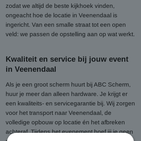
zodat we altijd de beste kijkhoek vinden,
ongeacht hoe de locatie in Veenendaal is
ingericht. Van een smalle straat tot een open
veld: we passen de opstelling aan op wat werkt.
Kwaliteit en service bij jouw event
in Veenendaal
Als je een groot scherm huurt bij ABC Scherm,
huur je meer dan alleen hardware. Je krijgt er
een kwaliteits- en servicegarantie bij. Wij zorgen
voor het transport naar Veenendaal, de
volledige opbouw op locatie én het afbreken
achteraf. Tijdens het evenement hoef jij je geen