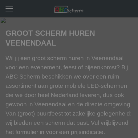
GROOT SCHERM HUREN
VEENENDAAL
Wil jij een groot scherm huren in Veenendaal
voor een evenement, feest of bijeenkomst? Bij
ABC Scherm beschikken we over een ruim
assortiment aan grote mobiele LED-schermen
die we door heel Nederland leveren, dus ook
gewoon in Veenendaal en de directe omgeving.
Van (groot) buurtfeest tot zakelijke gelegenheid:
wij bieden een scherm dat past. Vul vrijblijvend
het formulier in voor een prijsindicatie.