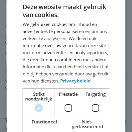
moment zorgen te maken over de techniek, dat
Deze website maakt gebruik
is ónze verantwoordelijkheid.
van cookies.
We gebruiken cookies om inhoud en
Optioneel regelen we ook een passende
advertenties te personaliseren en om ons
geluidsinstallatie, zodat jouw publiek in
verkeer te analyseren. We delen ook
Veenendaal ook het commentaar, de muziek of
informatie over uw gebruik van onze site
met onze advertentie- en analysepartners,
de presentatie goed meekrijgt. We letten zelf
die deze kunnen combineren met andere
scherp op de kwaliteit van onze schermen: we
informatie die u aan hen heeft verstrekt of
investeren continu in de nieuwste techniek en
die zij hebben verzameld door uw gebruik
eigen software. We rijden alleen met apparatuur
van hun diensten.
Privacybeleid
waar we zelf compleet achter staan, voordat we
Strikt
Prestatie
Targeting
leveren. Dat is onze belofte.
noodzakelijk
Wat kost een groot scherm huren in
Functioneel
Niet-
geclassificeerd
Veenendaal?