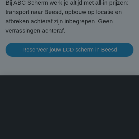
voorb
Bij ABC Scherm werk je altijd met all-in prijzen:
beho
een i
transport naar Beesd, opbouw op locatie en
statu
gebru
afbreken achteraf zijn inbegrepen. Geen
pagin
verrassingen achteraf.
CookieScriptConsent
4 weken 2
Deze 
CookieScript
dagen
wordt
www.abcscherm.nl
door 
Scrip
Reserveer jouw LCD scherm in Beesd
om d
cook
van b
onth
cook
van C
Scrip
nood
corre
Aanbieder
/
Naam
Vervaldatum
Omschrijving
Domein
Aanbieder
/
Naam
Vervaldatum
Omschrijvin
Domein
fp_user_id
.abcscherm.nl
1 jaar 1
maand
_ga_HQWRRK7W0D
.abcscherm.nl
1 jaar 1
Deze cookie
Aanbieder
/
Naam
Vervaldatum
Omschrijving
maand
gebruikt do
Domein