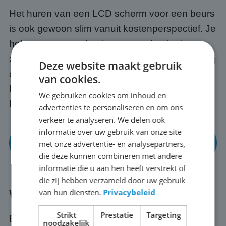
Het huren van een LCD scherm voor een beurs
is ook gewoon slim vanuit kostenperspectief. Je
hebt toegang tot de nieuwste technologie
zonder de aanschafkosten vooraf. En omdat wij
Deze website maakt gebruik
alles regelen, transport, opbouw en afbraak,
van cookies.
kun jij je richten op op je presentatie en
We gebruiken cookies om inhoud en
bezoekers in Beesd.
advertenties te personaliseren en om ons
verkeer te analyseren. We delen ook
informatie over uw gebruik van onze site
Bekijk onze mogelijkheden voor beurzen en
met onze advertentie- en analysepartners,
events
die deze kunnen combineren met andere
informatie die u aan hen heeft verstrekt of
die zij hebben verzameld door uw gebruik
van hun diensten.
Privacybeleid
Wat regelen wij voor je in Beesd?
Strikt
Prestatie
Targeting
Bij ABC Scherm huur je nooit alleen een
noodzakelijk