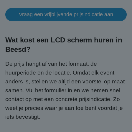
Strikt noodzakelijke cookies maken de
kernfunctionaliteiten van de website mogelijk, zoals
gebruikersaanmelding en accountbeheer. De
Vraag een vrijblijvende prijsindicatie aan
website kan niet goed worden gebruikt zonder de
strikt noodzakelijke cookies.
Aanbieder
/
Naam
Vervaldatum
Omsc
Domein
Wat kost een LCD scherm huren in
PHPSESSID
Sessie
Cook
PHP.net
gege
www.abcscherm.nl
Beesd?
appli
basis
taal. 
ident
De prijs hangt af van het formaat, de
alge
doele
huurperiode en de locatie. Omdat elk event
wordt
om va
anders is, stellen we altijd een voorstel op maat
van
gebru
samen. Vul het formulier in en we nemen snel
te o
Het i
contact op met een concrete prijsindicatie. Zo
gesp
wille
weet je precies waar je aan toe bent voordat je
gege
numm
iets bevestigt.
wordt
kan s
Google Privacy Policy
voor 
een 