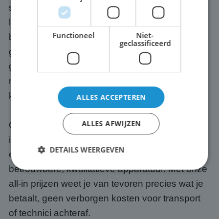
scherm. Wij verzorgen het transport naar jouw
locatie in Beesd, bouwen het scherm op en
Functioneel
Niet-
breken het na afloop weer af. Geen gedoe,
geclassificeerd
geen losse eindjes. Wil je er ook een
geluidssysteem bij? Dat regelen we optioneel
mee, zodat jouw presentatie of event ook goed
klinkt.
ALLES ACCEPTEREN
ALLES AFWIJZEN
Onze schermen zijn altijd up-to-date. Wij
investeren continu in de nieuwste techniek en
DETAILS WEERGEVEN
eígen software, zodat jij altijd werkt met
betrouwbare, kwalitatieve apparatuur. Met onze
all-in prijzen weet je van tevoren precies wat je
Strikt noodzakelijk
Prestatie
Targeting
betaalt, geen verborgen kosten voor transport
Functioneel
Niet-geclassificeerd
of technici achteraf.