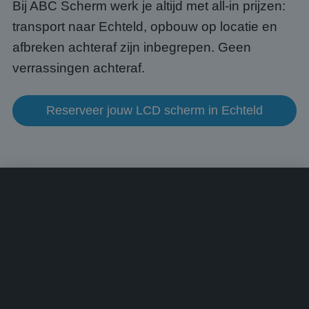
voorb
Bij ABC Scherm werk je altijd met all-in prijzen:
beho
een i
transport naar Echteld, opbouw op locatie en
statu
gebru
afbreken achteraf zijn inbegrepen. Geen
pagin
verrassingen achteraf.
CookieScriptConsent
4 weken 2
Deze 
CookieScript
dagen
wordt
www.abcscherm.nl
door 
Scrip
Reserveer jouw LCD scherm in Echteld
om d
cook
van b
onth
cook
van C
Scrip
nood
corre
Aanbieder
/
Naam
Vervaldatum
Omschrijving
Domein
Aanbieder
/
Naam
Vervaldatum
Omschrijvin
Domein
fp_user_id
.abcscherm.nl
1 jaar 1
maand
_ga_HQWRRK7W0D
.abcscherm.nl
1 jaar 1
Deze cookie
Aanbieder
/
Naam
Vervaldatum
Omschrijving
maand
gebruikt do
Domein