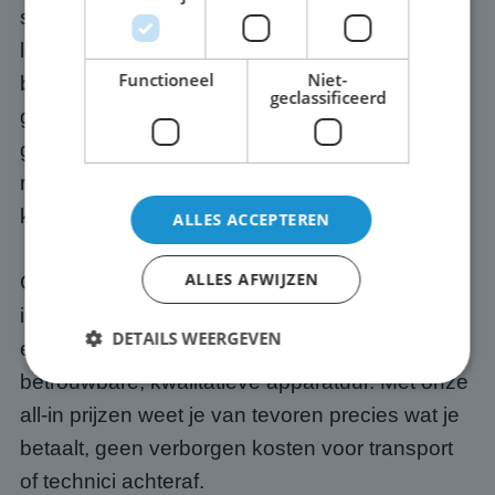
scherm. Wij verzorgen het transport naar jouw
locatie in Echteld, bouwen het scherm op en
Functioneel
Niet-
breken het na afloop weer af. Geen gedoe,
geclassificeerd
geen losse eindjes. Wil je er ook een
geluidssysteem bij? Dat regelen we optioneel
mee, zodat jouw presentatie of event ook goed
klinkt.
ALLES ACCEPTEREN
ALLES AFWIJZEN
Onze schermen zijn altijd up-to-date. Wij
investeren continu in de nieuwste techniek en
DETAILS WEERGEVEN
eígen software, zodat jij altijd werkt met
betrouwbare, kwalitatieve apparatuur. Met onze
all-in prijzen weet je van tevoren precies wat je
Strikt noodzakelijk
Prestatie
Targeting
betaalt, geen verborgen kosten voor transport
Functioneel
Niet-geclassificeerd
of technici achteraf.