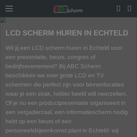
LCD SCHERM HUREN IN ECHTELD
Wil jij een LCD scherm huren in Echteld voor
een presentatie, beurs, congres of
bedrijfsevenement? Bij ABC Scherm
beschikken we over grote LCD en TV
schermen die perfect zijn voor binnenlocaties
waar je een strak, helder beeld wilt neerzetten.
Of je nu een productpresentatie organiseert in
een vergaderzaal, een informatiescherm nodig
hebt op een beurs of een
personeelsbijeenkomst plant in Echteld: wij