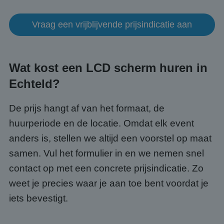
Strikt noodzakelijke cookies maken de
kernfunctionaliteiten van de website mogelijk, zoals
gebruikersaanmelding en accountbeheer. De
Vraag een vrijblijvende prijsindicatie aan
website kan niet goed worden gebruikt zonder de
strikt noodzakelijke cookies.
Aanbieder
/
Naam
Vervaldatum
Omsc
Domein
Wat kost een LCD scherm huren in
PHPSESSID
Sessie
Cook
PHP.net
gege
www.abcscherm.nl
Echteld?
appli
basis
taal. 
ident
De prijs hangt af van het formaat, de
alge
doele
huurperiode en de locatie. Omdat elk event
wordt
om va
anders is, stellen we altijd een voorstel op maat
van
gebru
samen. Vul het formulier in en we nemen snel
te o
Het i
contact op met een concrete prijsindicatie. Zo
gesp
wille
weet je precies waar je aan toe bent voordat je
gege
numm
iets bevestigt.
wordt
kan s
Google Privacy Policy
voor 
een 