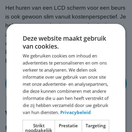
Het huren van een LCD scherm voor een beurs
is ook gewoon slim vanuit kostenperspectief. Je
hebt toegang tot de nieuwste technologie
zonder de aanschafkosten vooraf. En omdat wij
Deze website maakt gebruik
alles regelen, transport, opbouw en afbraak,
van cookies.
kun jij je richten op op je presentatie en
We gebruiken cookies om inhoud en
bezoekers in Echteld.
advertenties te personaliseren en om ons
verkeer te analyseren. We delen ook
informatie over uw gebruik van onze site
Bekijk onze mogelijkheden voor beurzen en
met onze advertentie- en analysepartners,
events
die deze kunnen combineren met andere
informatie die u aan hen heeft verstrekt of
die zij hebben verzameld door uw gebruik
van hun diensten.
Privacybeleid
Wat regelen wij voor je in Echteld?
Strikt
Prestatie
Targeting
Bij ABC Scherm huur je nooit alleen een
noodzakelijk