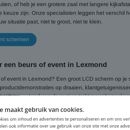
iten, of heb je een grotere zaal met langere kijka
 keuze zijn. Onze specialisten leggen het verschil hel
w situatie past, niet te groot, niet te klein.
ment schermen
 een beurs of event in Lexmond
 of event in Lexmond? Een groot LCD scherm op je s
 productdemonstraties op draaien, klantgetuigenissen
eidt jouw stand van de rest en trekt meer bezoeker
e maakt gebruik van cookies.
voor een beurs is ook gewoon slim vanuit kostenper
kies om inhoud en advertenties te personaliseren en om ons ver
 de aanschafkosten vooraf. En omdat wij alles rege
len ook informatie over uw gebruik van onze site met onze adver