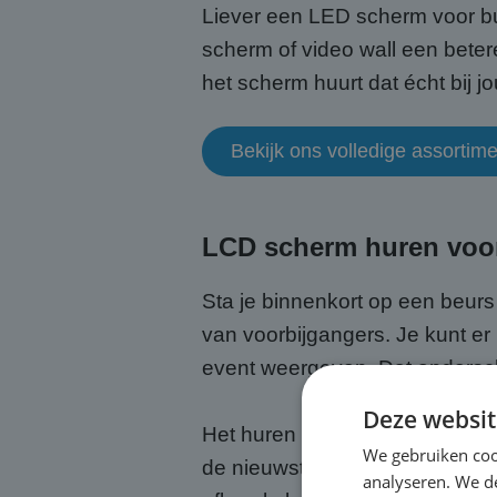
Liever een LED scherm voor bu
scherm of video wall een betere
het scherm huurt dat écht bij jou
Bekijk ons volledige assorti
LCD scherm huren voor
Sta je binnenkort op een beurs
van voorbijgangers. Je kunt er
event weergeven. Dat ondersch
Deze websit
Het huren van een LCD scherm 
We gebruiken coo
de nieuwste technologie zonder
analyseren. We de