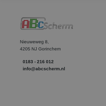
_clsk
Micr
.abcs
_gcl_au
Goog
.abcs
SM
.c.cla
Nieuweweg 8,
_uetvid
Micr
4205 NJ Gorinchem
Corp
.abcs
0183 - 216 012
_fbp
Meta
Inc.
info@abcscherm.nl
.abcs