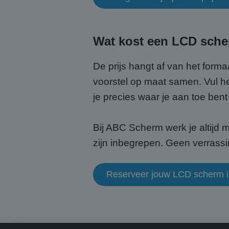
Wat kost een LCD sch
CookieScriptConse
De prijs hangt af van het forma
voorstel op maat samen. Vul he
je precies waar je aan toe bent 
Naam
Naam
fp_user_id
Aanb
Naam
Bij ABC Scherm werk je altijd m
Dome
_ga_HQWRRK7W0D
_clck
.abcs
zijn inbegrepen. Geen verrassi
_ga
MUID
Micr
Reserveer jouw LCD scherm 
Corp
.bin
MUID
Micr
Corp