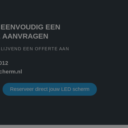
s kunnen worden
ke advertenties
oor de
 EENVOUDIG EEN
formatie uit over
E AANVRAGEN
ele advertenties
mde website
BLIJVEND EEN OFFERTE AAN
m van Google) om te
ondersteunt.
 012
 de goede werking
cherm.nl
iker de website
iker mogelijk heeft
Reserveer direct jouw LED scherm
ken om het gebruik
ken om het gebruik