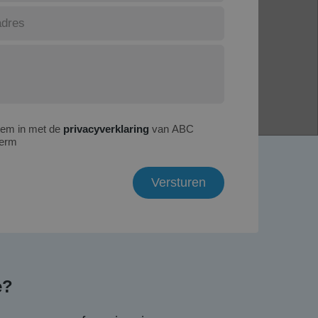
tem in met de
privacyverklaring
van ABC
erm
e?