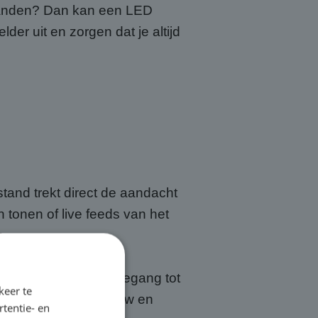
fstanden? Dan kan een LED
der uit en zorgen dat je altijd
tand trekt direct de aandacht
 tonen of live feeds van het
s.
spectief. Je hebt toegang tot
keer te
len, transport, opbouw en
tentie- en