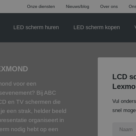
Onze diensten
Nieuws/blog
Over ons
Ons
LED scherm huren
LED scherm kopen
LEXMOND
LCD sc
xmond voor een
Lexmo
ijfsevenement? Bij ABC
Vul onder
CD en TV schermen die
snel mogel
 je een strak, helder beeld
presentatie organiseert in
herm nodig hebt op een