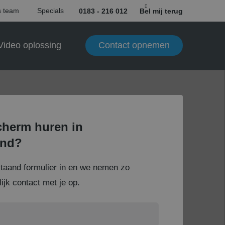
 team
Specials
0183 - 216 012
Bel mij terug
Contact opnemen
Video oplossing
herm huren in
nd?
staand formulier in en we nemen zo
ijk contact met je op.