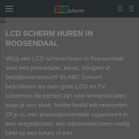
LCD SCHERM HUREN IN
ROOSENDAAL
Wil jij een LCD scherm huren in Roosendaal
voor een presentatie, beurs, congres of
bedrijfsevenement? Bij ABC Scherm
beschikken we over grote LCD en TV
schermen die perfect zijn voor binnenlocaties
waar je een strak, helder beeld wilt neerzetten.
Of je nu een productpresentatie organiseert in
een vergaderzaal, een informatiescherm nodig
hebt op een beurs of een