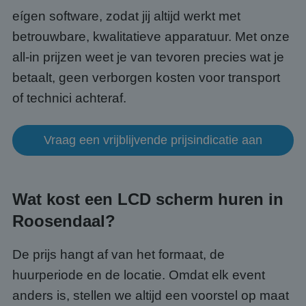
Strikt noodzakelijk
Prestatie
Targeting
eígen software, zodat jij altijd werkt met
Functioneel
Niet-geclassificeerd
betrouwbare, kwalitatieve apparatuur. Met onze
all-in prijzen weet je van tevoren precies wat je
Strikt noodzakelijke cookies maken de
kernfunctionaliteiten van de website mogelijk, zoals
betaalt, geen verborgen kosten voor transport
gebruikersaanmelding en accountbeheer. De
website kan niet goed worden gebruikt zonder de
of technici achteraf.
strikt noodzakelijke cookies.
Aanbieder
/
Naam
Vervaldatum
Omsc
Domein
Vraag een vrijblijvende prijsindicatie aan
PHPSESSID
Sessie
Cook
PHP.net
gege
www.abcscherm.nl
appli
basis
taal. 
Wat kost een LCD scherm huren in
ident
alge
Roosendaal?
doele
wordt
om va
van
De prijs hangt af van het formaat, de
gebru
te o
huurperiode en de locatie. Omdat elk event
Het i
gesp
anders is, stellen we altijd een voorstel op maat
wille
gege