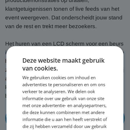
productdemonstraties op draaien,
klantgetuigenissen tonen of live feeds van het
event weergeven. Dat onderscheidt jouw stand
van de rest en trekt meer bezoekers.
Het huren van een LCD scherm voor een beurs
is ook gewoon slim vanuit kostenperspectief. Je
Deze website maakt gebruik
hebt toegang tot de nieuwste technologie
van cookies.
zonder de aanschafkosten vooraf. En omdat wij
We gebruiken cookies om inhoud en
alles regelen, transport, opbouw en afbraak,
advertenties te personaliseren en om ons
kun jij je richten op op je presentatie en
verkeer te analyseren. We delen ook
bezoekers in Roosendaal.
informatie over uw gebruik van onze site
met onze advertentie- en analysepartners,
die deze kunnen combineren met andere
Bekijk onze mogelijkheden voor beurzen en
informatie die u aan hen heeft verstrekt of
events
die zij hebben verzameld door uw gebruik