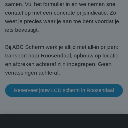
numm
samen. Vul het formulier in en we nemen snel
wordt
kan s
contact op met een concrete prijsindicatie. Zo
Google Privacy Policy
voor 
een 
weet je precies waar je aan toe bent voordat je
voorb
beho
iets bevestigt.
een i
statu
gebru
pagin
Bij ABC Scherm werk je altijd met all-in prijzen:
CookieScriptConsent
4 weken 2
Deze 
CookieScript
transport naar Roosendaal, opbouw op locatie
dagen
wordt
www.abcscherm.nl
door 
en afbreken achteraf zijn inbegrepen. Geen
Scrip
om d
cook
verrassingen achteraf.
van b
onth
cook
van C
Reserveer jouw LCD scherm in Roosendaal
Scrip
nood
corre
Aanbieder
/