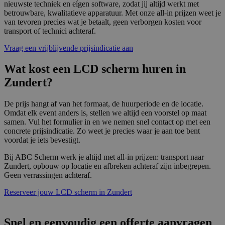
nieuwste techniek en eígen software, zodat jij altijd werkt met
gege
www.abcscherm.nl
betrouwbare, kwalitatieve apparatuur. Met onze all-in prijzen weet je
appli
basis
van tevoren precies wat je betaalt, geen verborgen kosten voor
taal. 
transport of technici achteraf.
ident
alge
Vraag een vrijblijvende prijsindicatie aan
doele
wordt
om va
Wat kost een LCD scherm huren in
van
gebru
Zundert?
te o
Het i
gesp
De prijs hangt af van het formaat, de huurperiode en de locatie.
wille
gege
Omdat elk event anders is, stellen we altijd een voorstel op maat
numm
samen. Vul het formulier in en we nemen snel contact op met een
wordt
concrete prijsindicatie. Zo weet je precies waar je aan toe bent
kan s
Google Privacy Policy
voordat je iets bevestigt.
voor 
een 
voorb
Bij ABC Scherm werk je altijd met all-in prijzen: transport naar
beho
Zundert, opbouw op locatie en afbreken achteraf zijn inbegrepen.
een i
Geen verrassingen achteraf.
statu
gebru
pagin
Reserveer jouw LCD scherm in Zundert
CookieScriptConsent
4 weken 2
Deze 
CookieScript
dagen
wordt
www.abcscherm.nl
door 
Snel en eenvoudig een offerte aanvragen
Scrip