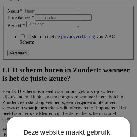
Naam
*
E-mailadres
*
Bericht
*
Ik stem in met de
privacyverklaring
van ABC
Scherm
LCD scherm huren in Zundert: wanneer
is het de juiste keuze?
Een LCD scherm is ideaal voor indoor gebruik op kortere
kijkafstanden. Denk aan een congres of seminar in een hotel in
Zundert, een stand op een beurs, een vergaderruimte of een
showroom waar je bezoekers wilt informeren of imponeren. Het
beeld is scherp, de kleuren zijn helder en het scherm is snel
aangesloten op een laptop, mediaspeler of presentatiesysteem.
Wil je dynamische content tonen, productdemo's, bedrijfsvideo's,
Deze website maakt gebruik
live feeds of grafieken, dan doet een groot LCD scherm precies wat