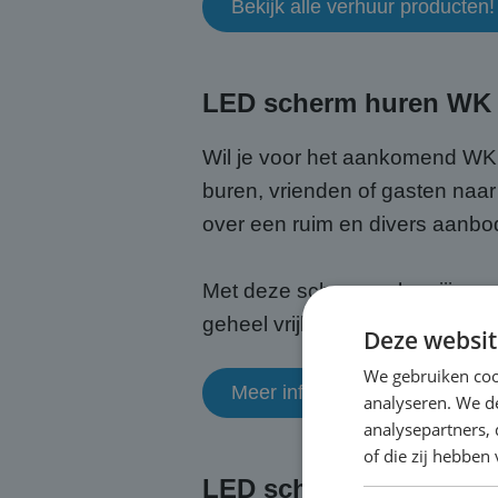
Bekijk alle verhuur producten!
LED scherm huren WK V
Wil je voor het aankomend WK
buren, vrienden of gasten naa
over een ruim en divers aanbo
Met deze schermen kan jij sam
geheel vrijblijvend het formulier
Deze websit
We gebruiken coo
Meer informatie
analyseren. We de
analysepartners,
of die zij hebbe
LED scherm huren voor