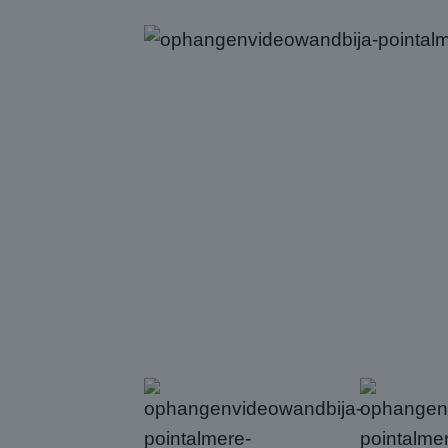
.abcs
IDE
Goog
.doub
test_cookie
Goog
.doub
SRM_B
Micr
Corp
.c.bi
ANONCHK
Micr
Corp
.c.cla
MR
Micr
Corp
.c.bi
MR
Micr
Corp
.c.cla
_clsk
Micr
.abcs