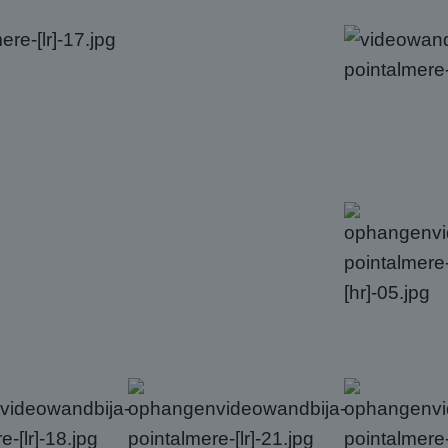
eindgebruiker die de site doorneemt.
cherm.nl
1 jaar
Deze cookie wordt ingesteld door Doubleclick en voert in
le LLC
hoe de eindgebruiker de website gebruikt en over eventu
leclick.net
die de eindgebruiker heeft gezien voordat hij de genoe
bezocht.
15 minuten
Deze cookie wordt geplaatst door DoubleClick (eigendo
le LLC
bepalen of de browser van de websitebezoeker cookies 
leclick.net
1 jaar
Dit is een Microsoft MSN 1st party cookie die zorgt voor
osoft
van deze website.
oration
ng.com
9 minuten 56
Deze cookie verzamelt informatie over hoe de eindgebru
osoft
seconden
gebruikt en over eventuele advertenties die de eindgebru
oration
gezien voordat hij de genoemde website bezocht.
rity.ms
1 week
Dit is een Microsoft MSN 1st party cookie die we gebrui
osoft
van de website voor interne analyses te meten.
oration
ng.com
1 week
Dit is een Microsoft MSN 1st party cookie die we gebrui
osoft
van de website voor interne analyses te meten.
oration
rity.ms
1 dag
Deze cookie wordt geassocieerd met Microsoft Clarity ana
osoft
wordt gebruikt om informatie over de sessie van de gebr
cherm.nl
om meerdere paginaweergaven te combineren tot één ge
analytische doeleinden.