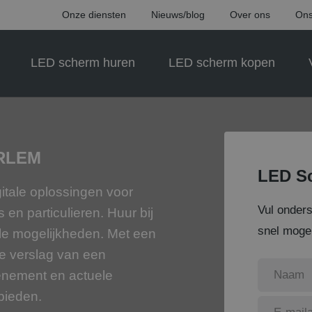
Onze diensten
Nieuws/blog
Over ons
Ons
LED scherm huren
LED scherm kopen
RLEM
LED Sc
itale oplossingen voor
Vul onder
en particulieren. Huur bij
snel mogel
le mogelijkheden. Met een
ve verslag van een
enement en actuele
 bieden.