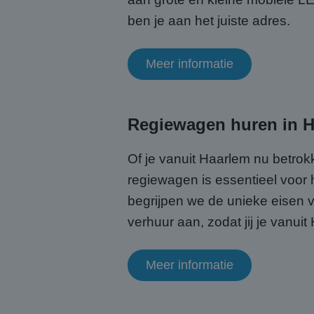
CookieScriptConse
ben je aan het juiste adres.
Meer informatie
Naam
Naam
fp_user_id
Aanb
Naam
Regiewagen huren in 
Dome
_ga_HQWRRK7W0D
_clck
.abcs
Of je vanuit Haarlem nu betrok
_ga
regiewagen is essentieel voor 
MUID
Micr
Corp
begrijpen we de unieke eisen 
.bin
verhuur aan, zodat jij je vanui
MUID
Micr
Corp
Meer informatie
.clar
_uetsid
Micr
Corp