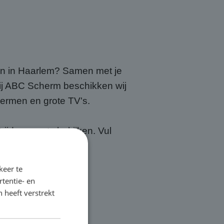
en in Haarlem? Samen met je
ij ABC Scherm beschikken wij
ermen en grote TV's.
jden groots bekijken. Vul
keer te
tentie- en
 heeft verstrekt