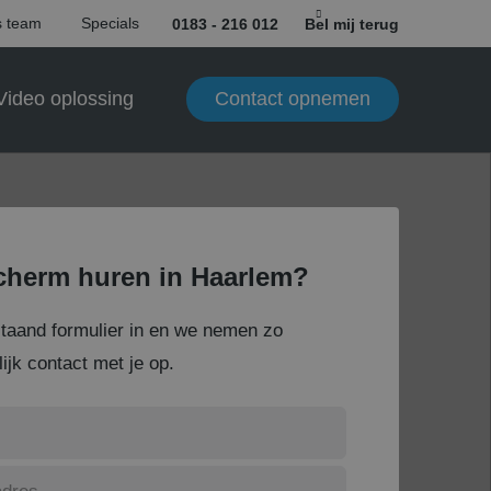
 team
Specials
0183 - 216 012
Bel mij terug
Contact opnemen
Video oplossing
herm huren in Haarlem?
staand formulier in en we nemen zo
ijk contact met je op.