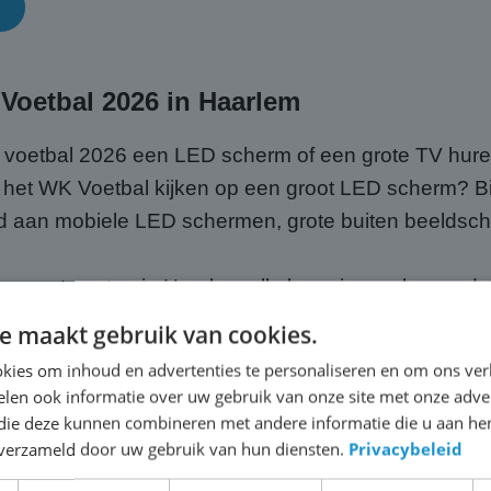
oetbal 2026 in Haarlem
 voetbal 2026 een LED scherm of een grote TV hur
r het WK Voetbal kijken op een groot LED scherm? B
d aan mobiele LED schermen, grote buiten beeldsch
en met gasten in Haarlem alle kampioenschapwedstri
 in voor een prijsindicatie!
e maakt gebruik van cookies.
kies om inhoud en advertenties te personaliseren en om ons ver
len ook informatie over uw gebruik van onze site met onze adver
 die deze kunnen combineren met andere informatie die u aan hen
n verzameld door uw gebruik van hun diensten.
Privacybeleid
 een beurs of event in Haarlem