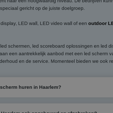
ment naar een hoogwaardig niveau. De bedrijven k
peciaal gericht op de juiste doelgroep.
isplay, LED wall, LED video wall of een
outdoor L
p led schermen, led scoreboard oplossingen en led dis
aan een aantrekkelijk aanbod met een led scherm van 
onderhoud en de service. Momenteel bieden we ook r
 scherm huren in Haarlem?