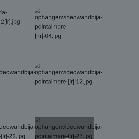
formatie uit over
ele advertenties
mde website
m van Google) om te
ondersteunt.
 de goede werking
iker de website
iker mogelijk heeft
ken om het gebruik
ken om het gebruik
lytics software. Het
uiker op te slaan en
bruikerssessie voor