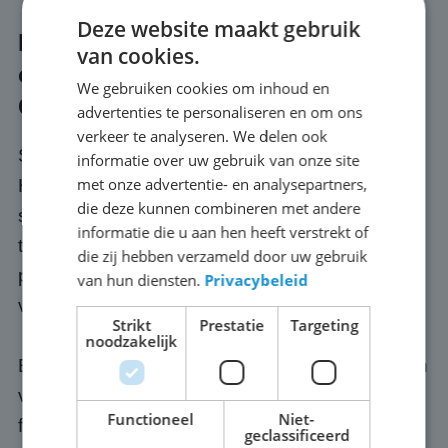
Deze website maakt gebruik
LED scherm huren voor een beurs
van cookies.
of event in Hardinxveld-
We gebruiken cookies om inhoud en
Giessendam
advertenties te personaliseren en om ons
verkeer te analyseren. We delen ook
Sta je binnenkort op een beurs of event in
informatie over uw gebruik van onze site
met onze advertentie- en analysepartners,
Hardinxveld-Giessendam. Het huren van LED
die deze kunnen combineren met andere
schermen voor beurzen, events en
informatie die u aan hen heeft verstrekt of
tentoonstellingen is de laatste jaren steeds
die zij hebben verzameld door uw gebruik
populairder geworden vanwege de vele
van hun diensten.
Privacybeleid
voordelen.
Strikt
Prestatie
Targeting
noodzakelijk
Een voordeel van het huren van LED schermen
voor beurzen in Hardinxveld-Giessendam is de
Functioneel
Niet-
flexibiliteit en aanpassingsmogelijkheden die ze
geclassificeerd