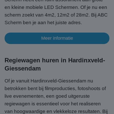
Naam
Vervaldatum
Omsc
Domein
en kleine mobiele LED Schermen. Of je nu een
PHPSESSID
Sessie
Cook
PHP.net
scherm zoekt van 4m2, 12m2 of 28m2. Bij ABC
gege
www.abcscherm.nl
appli
basis
Scherm ben je aan het juiste adres.
taal. 
ident
alge
doele
Meer informatie
wordt
om va
van
gebru
te o
Het i
Regiewagen huren in Hardinxveld-
gesp
wille
Giessendam
gege
numm
wordt
kan s
Of je vanuit Hardinxveld-Giessendam nu
Google Privacy Policy
voor 
een 
betrokken bent bij filmproducties, fotoshoots of
voorb
beho
live evenementen, een goed uitgeruste
een i
statu
regiewagen is essentieel voor het realiseren
gebru
pagin
van hoogwaardige en vlekkeloze resultaten. Bij