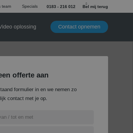
 team
Specials
0183 - 216 012
Bel mij terug
Contact opnemen
Video oplossing
een offerte aan
staand formulier in en we nemen zo
ijk contact met je op.