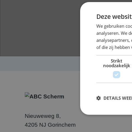
Deze websit
We gebruiken coo
analyseren. We de
analysepartners,
of die zij hebbe
Strikt
noodzakelijk
DETAILS WE
Nieuweweg 8,
4205 NJ Gorinchem
S