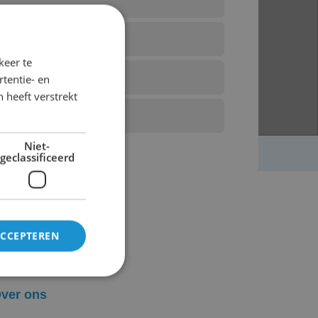
keer te
tentie- en
 heeft verstrekt
Niet-
geclassificeerd
ACCEPTEREN
ver ABCscherm
ver ons
rd