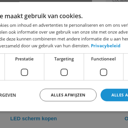
e maakt gebruik van cookies.
kies om inhoud en advertenties te personaliseren en om ons ver
len ook informatie over uw gebruik van onze site met onze adver
 die deze kunnen combineren met andere informatie die u aan hen
n verzameld door uw gebruik van hun diensten.
Privacybeleid
Prestatie
Targeting
Functioneel
ERGEVEN
ALLES AFWIJZEN
ALLES 
Diensten
O
LED scherm kopen
O
trikt noodzakelijk
Prestatie
Targeting
Functioneel
Niet-geclassificee