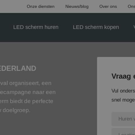
Onze diensten
Nieuws/blog
Over ons
Ons
LED scherm huren
LED scherm kopen
EDERLAND
Vraag 
ival organiseert, een
Vul onder
motiecampagne naar een
snel mogel
erm biedt de perfecte
w doelgroep.