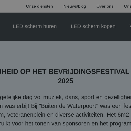
Onze diensten
Nieuws/blog
Over ons
Ons
LED scherm huren
LED scherm kopen
IJHEID OP HET BEVRIJDINGSFESTIVA
2025
etelijke dag vol muziek, dans, sport en gezellighe
was erbij! Bij "Buiten de Waterpoort" was een fest
m, veteranenplein en diverse activiteiten. Het 6
ruikt voor het tonen van sponsoren en het progra