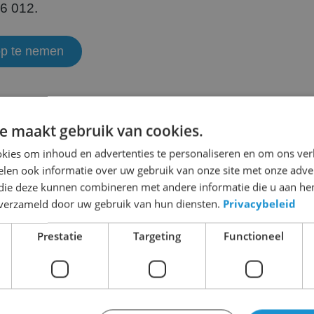
6 012.
op te nemen
e maakt gebruik van cookies.
kies om inhoud en advertenties te personaliseren en om ons ver
MEER NIEUWS
len ook informatie over uw gebruik van onze site met onze adver
 die deze kunnen combineren met andere informatie die u aan hen
n verzameld door uw gebruik van hun diensten.
Privacybeleid
Prestatie
Targeting
Functioneel