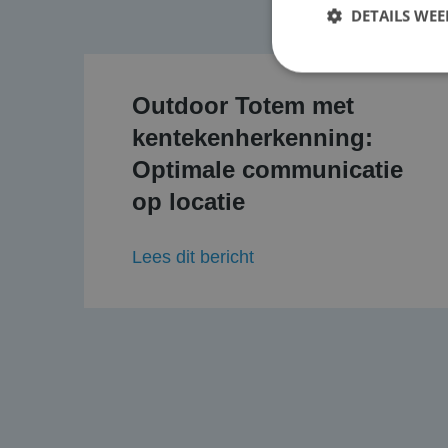
DETAILS WE
Outdoor Totem met
S
kentekenherkenning:
Strikt noodzakelijke
Optimale communicatie
accountbeheer. De we
op locatie
Naam
PHPSESSID
Lees dit bericht
CookieScriptConse