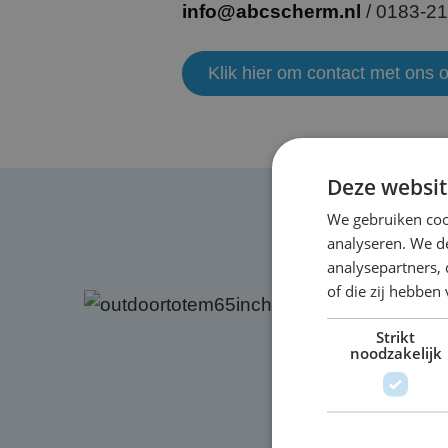
info@abcscherm.nl
/ 0183-21
Klik hier om contact met ons 
Deze websit
We gebruiken coo
analyseren. We de
analysepartners,
of die zij hebbe
Strikt
noodzakelijk