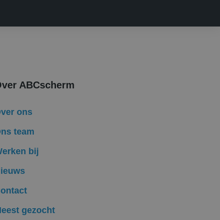
ondersteunt.
 de goede werking
iker de website
iker mogelijk heeft
ken om het gebruik
ver ABCscherm
ken om het gebruik
ver ons
ns team
lytics software. Het
uiker op te slaan en
bruikerssessie voor
erken bij
formatie uit over
ieuws
ele advertenties
mde website
ontact
ken om het gebruik
eest gezocht