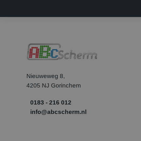
.doub
SRM_B
Micr
Corp
.c.bi
ANONCHK
Micr
Corp
.c.cla
MR
Micr
Corp
.c.bi
MR
Micr
Corp
Nieuweweg 8,
.c.cla
4205 NJ Gorinchem
_clsk
Micr
.abcs
0183 - 216 012
_gcl_au
Goog
info@abcscherm.nl
.abcs
SM
.c.cla