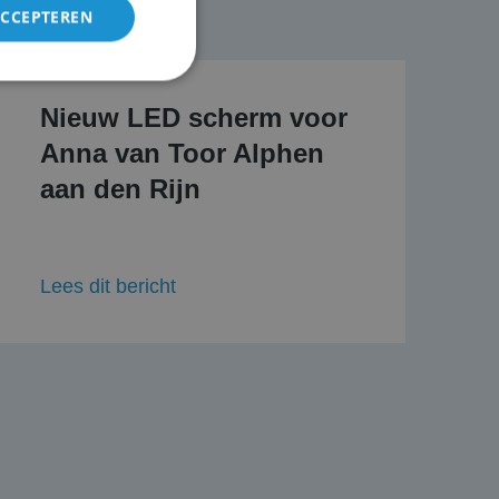
ACCEPTEREN
Nieuw LED scherm voor
rd
Anna van Toor Alphen
elding en
aan den Rijn
is van de PHP-taal.
Lees dit bericht
einden die wordt
ies te onderhouden.
egenereerd
iek zijn voor de
uden van een
pagina's.
Script.com-service
 onthouden. De
odzakelijk om