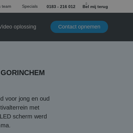
 team
Specials
0183 - 216 012
Bel mij terug
Contact opnemen
Video oplossing
L GORINCHEM
id voor jong en oud
ivalterrein met
m2 LED scherm werd
mma.