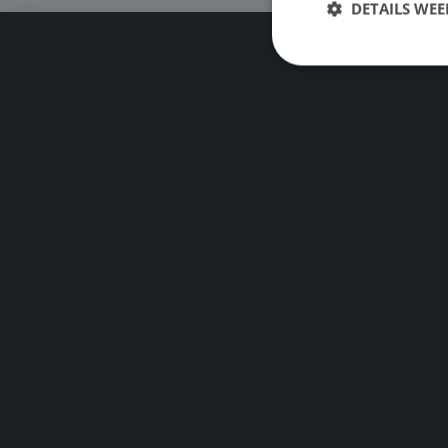
DETAILS WE
S
Strikt noodzakelijke
accountbeheer. De we
Naam
PHPSESSID
CookieScriptConse