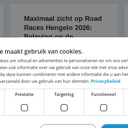
Maximaal zicht op Road
Races Hengelo 2026:
Beleving op de
Varsselring
e maakt gebruik van cookies.
kies om inhoud en advertenties te personaliseren en om ons ver
Lees dit bericht
len ook informatie over uw gebruik van onze site met onze adver
 die deze kunnen combineren met andere informatie die u aan hen
n verzameld door uw gebruik van hun diensten.
Privacybeleid
Prestatie
Targeting
Functioneel
Meer nieuws