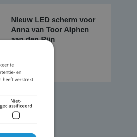
Nieuw LED scherm voor
Anna van Toor Alphen
aan den Rijn
keer te
Lees dit bericht
tentie- en
 heeft verstrekt
Niet-
geclassificeerd