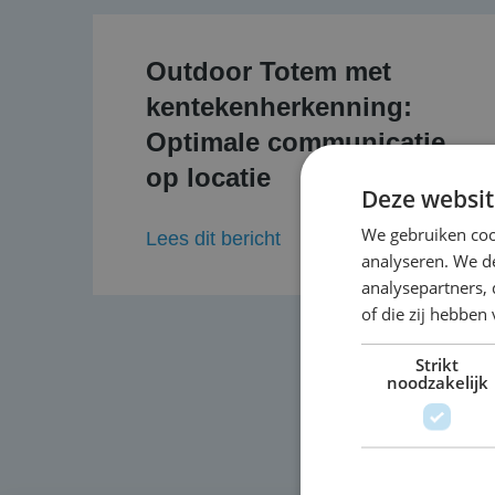
Outdoor Totem met
kentekenherkenning:
Optimale communicatie
op locatie
Deze websit
We gebruiken coo
Lees dit bericht
analyseren. We de
analysepartners,
of die zij hebbe
Strikt
noodzakelijk