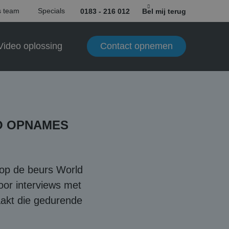
 team
Specials
0183 - 216 012
Bel mij terug
Contact opnemen
Video oplossing
O OPNAMES
op de beurs World
or interviews met
aakt die gedurende