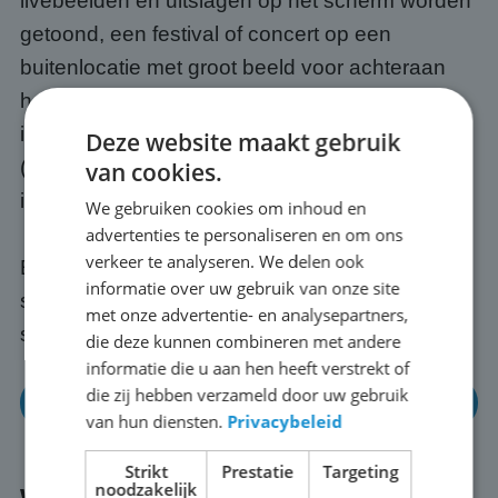
livebeelden en uitslagen op het scherm worden
getoond, een festival of concert op een
buitenlocatie met groot beeld voor achteraan
het publiek, een openbare bijeenkomst of
informatiebijeenkomst op een plein, of een WK
Deze website maakt gebruik
(of EK) met vrienden, buren of collega's buiten
van cookies.
in Dordrecht.
We gebruiken cookies om inhoud en
advertenties te personaliseren en om ons
verkeer te analyseren. We delen ook
Elk evenement is anders; wij passen het
informatie over uw gebruik van onze site
scherm en de opstelling altijd aan op jouw
met onze advertentie- en analysepartners,
situatie in Dordrecht.
die deze kunnen combineren met andere
informatie die u aan hen heeft verstrekt of
die zij hebben verzameld door uw gebruik
Neem gerust eens contact op
van hun diensten.
Privacybeleid
Strikt
Prestatie
Targeting
noodzakelijk