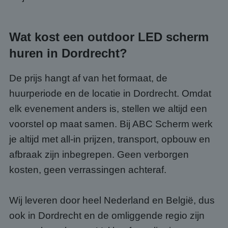
Strikt noodzakelijke cookies maken de
kernfunctionaliteiten van de website mogelijk, zoals
gebruikersaanmelding en accountbeheer. De
website kan niet goed worden gebruikt zonder de
Wat kost een outdoor LED scherm
strikt noodzakelijke cookies.
Aanbieder
/
huren in Dordrecht?
Naam
Vervaldatum
Omsc
Domein
PHPSESSID
Sessie
Cook
PHP.net
De prijs hangt af van het formaat, de
gege
www.abcscherm.nl
appli
huurperiode en de locatie in Dordrecht. Omdat
basis
taal. 
elk evenement anders is, stellen we altijd een
ident
alge
doele
voorstel op maat samen. Bij ABC Scherm werk
wordt
om va
je altijd met all-in prijzen, transport, opbouw en
van
gebru
afbraak zijn inbegrepen. Geen verborgen
te o
Het i
kosten, geen verrassingen achteraf.
gesp
wille
gege
numm
Wij leveren door heel Nederland en België, dus
wordt
kan s
ook in Dordrecht en de omliggende regio zijn
Google Privacy Policy
voor 
een 