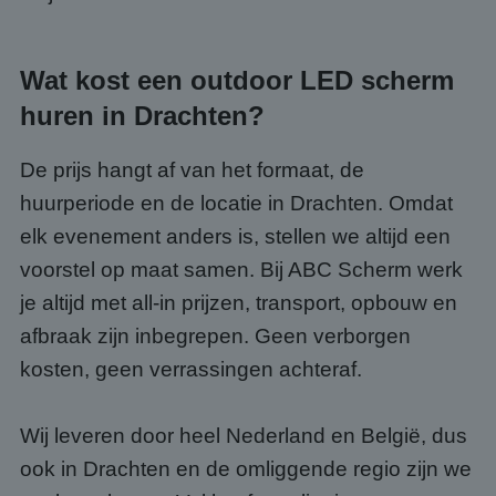
Strikt noodzakelijke cookies maken de
kernfunctionaliteiten van de website mogelijk, zoals
gebruikersaanmelding en accountbeheer. De
website kan niet goed worden gebruikt zonder de
Wat kost een outdoor LED scherm
strikt noodzakelijke cookies.
Aanbieder
/
huren in Drachten?
Naam
Vervaldatum
Omsc
Domein
PHPSESSID
Sessie
Cook
PHP.net
De prijs hangt af van het formaat, de
gege
www.abcscherm.nl
appli
huurperiode en de locatie in Drachten. Omdat
basis
taal. 
elk evenement anders is, stellen we altijd een
ident
alge
doele
voorstel op maat samen. Bij ABC Scherm werk
wordt
om va
je altijd met all-in prijzen, transport, opbouw en
van
gebru
afbraak zijn inbegrepen. Geen verborgen
te o
Het i
kosten, geen verrassingen achteraf.
gesp
wille
gege
numm
Wij leveren door heel Nederland en België, dus
wordt
kan s
ook in Drachten en de omliggende regio zijn we
Google Privacy Policy
voor 
een 