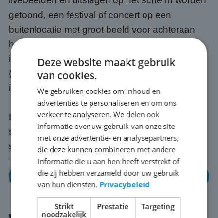
livebeelden en uitslagen op het scherm worden
getoond, een festival of concert op een
buitenlocatie met groot beeld voor achteraan
het publiek, een openbare bijeenkomst of
informatiebijeenkomst op een plein, of een WK
Deze website maakt gebruik
(of EK) met vrienden, buren of collega's buiten
van cookies.
in Drachten.
We gebruiken cookies om inhoud en
advertenties te personaliseren en om ons
verkeer te analyseren. We delen ook
Elk evenement is anders; wij passen het
informatie over uw gebruik van onze site
scherm en de opstelling altijd aan op jouw
met onze advertentie- en analysepartners,
situatie in Drachten.
die deze kunnen combineren met andere
informatie die u aan hen heeft verstrekt of
die zij hebben verzameld door uw gebruik
Neem gerust eens contact op
van hun diensten.
Privacybeleid
Strikt
Prestatie
Targeting
noodzakelijk