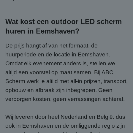
Strikt noodzakelijke cookies maken de
kernfunctionaliteiten van de website mogelijk, zoals
gebruikersaanmelding en accountbeheer. De
website kan niet goed worden gebruikt zonder de
Wat kost een outdoor LED scherm
strikt noodzakelijke cookies.
Aanbieder
/
huren in Eemshaven?
Naam
Vervaldatum
Omsc
Domein
PHPSESSID
Sessie
Cook
PHP.net
De prijs hangt af van het formaat, de
gege
www.abcscherm.nl
appli
huurperiode en de locatie in Eemshaven.
basis
taal. 
Omdat elk evenement anders is, stellen we
ident
alge
doele
altijd een voorstel op maat samen. Bij ABC
wordt
om va
Scherm werk je altijd met all-in prijzen, transport,
van
gebru
opbouw en afbraak zijn inbegrepen. Geen
te o
Het i
verborgen kosten, geen verrassingen achteraf.
gesp
wille
gege
numm
Wij leveren door heel Nederland en België, dus
wordt
kan s
ook in Eemshaven en de omliggende regio zijn
Google Privacy Policy
voor 
een 