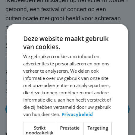
livebeelden en uitslagen op het scherm worden
getoond, een festival of concert op een
buitenlocatie met groot beeld voor achteraan
het publiek, een openbare bijeenkomst of
informatiebijeenkomst op een plein, of een WK
Deze website maakt gebruik
(of EK) met vrienden, buren of collega's buiten
van cookies.
in Eemshaven.
We gebruiken cookies om inhoud en
advertenties te personaliseren en om ons
verkeer te analyseren. We delen ook
Elk evenement is anders; wij passen het
informatie over uw gebruik van onze site
scherm en de opstelling altijd aan op jouw
met onze advertentie- en analysepartners,
situatie in Eemshaven.
die deze kunnen combineren met andere
informatie die u aan hen heeft verstrekt of
die zij hebben verzameld door uw gebruik
Neem gerust eens contact op
van hun diensten.
Privacybeleid
Strikt
Prestatie
Targeting
noodzakelijk