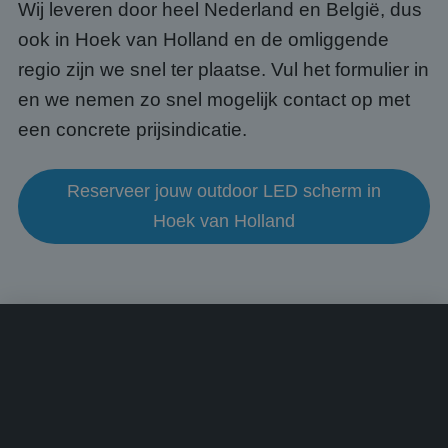
een 
Wij leveren door heel Nederland en België, dus
voorb
beho
ook in Hoek van Holland en de omliggende
een i
statu
regio zijn we snel ter plaatse. Vul het formulier in
gebru
pagin
en we nemen zo snel mogelijk contact op met
CookieScriptConsent
4 weken 2
Deze 
CookieScript
een concrete prijsindicatie.
dagen
wordt
www.abcscherm.nl
door 
Scrip
om d
cook
Reserveer jouw outdoor LED scherm in
van b
onth
Hoek van Holland
cook
van C
Scrip
nood
corre
Aanbieder
/
Naam
Vervaldatum
Omschrijving
Domein
Aanbieder
/
Naam
Vervaldatum
Omschrijvin
Domein
fp_user_id
.abcscherm.nl
1 jaar 1
maand
_ga_HQWRRK7W0D
.abcscherm.nl
1 jaar 1
Deze cookie
Aanbieder
/
Naam
Vervaldatum
Omschrijving