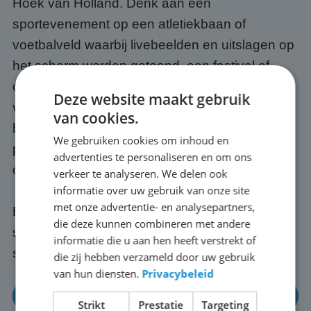
Hoek van Holland. Denk aan een
sportevenement op een atletiekbaan of
voetbalveld waarbij livebeelden en uitslagen op
het scherm worden getoond, een festival of
concert op een buitenlocatie met groot beeld
Deze website maakt gebruik
voor achteraan het publiek, een openbare
van cookies.
bijeenkomst of informatiebijeenkomst op een
We gebruiken cookies om inhoud en
plein, of een WK (of EK) met vrienden, buren of
advertenties te personaliseren en om ons
collega's buiten in Hoek van Holland.
verkeer te analyseren. We delen ook
informatie over uw gebruik van onze site
met onze advertentie- en analysepartners,
Elk evenement is anders; wij passen het
die deze kunnen combineren met andere
scherm en de opstelling altijd aan op jouw
informatie die u aan hen heeft verstrekt of
situatie in Hoek van Holland.
die zij hebben verzameld door uw gebruik
van hun diensten.
Privacybeleid
Neem gerust eens contact op
Strikt
Prestatie
Targeting