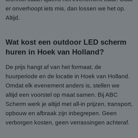
Strikt noodzakelijke cookies maken de
er onverhoopt iets mis, dan lossen we het op.
kernfunctionaliteiten van de website mogelijk, zoals
gebruikersaanmelding en accountbeheer. De
Altijd.
website kan niet goed worden gebruikt zonder de
strikt noodzakelijke cookies.
Aanbieder
/
Naam
Vervaldatum
Omsc
Domein
Wat kost een outdoor LED scherm
PHPSESSID
Sessie
Cook
PHP.net
huren in Hoek van Holland?
gege
www.abcscherm.nl
appli
basis
taal. 
De prijs hangt af van het formaat, de
ident
alge
huurperiode en de locatie in Hoek van Holland.
doele
wordt
Omdat elk evenement anders is, stellen we
om va
van
altijd een voorstel op maat samen. Bij ABC
gebru
te o
Scherm werk je altijd met all-in prijzen, transport,
Het i
gesp
opbouw en afbraak zijn inbegrepen. Geen
wille
gege
numm
verborgen kosten, geen verrassingen achteraf.
wordt
kan s
Google Privacy Policy
voor 