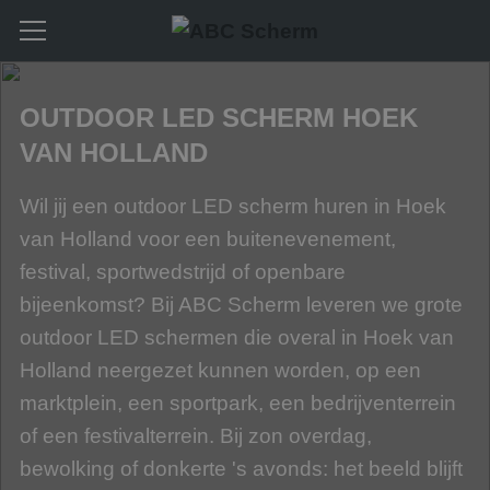
OUTDOOR LED SCHERM HOEK
VAN HOLLAND
Wil jij een outdoor LED scherm huren in Hoek
van Holland voor een buitenevenement,
festival, sportwedstrijd of openbare
bijeenkomst? Bij ABC Scherm leveren we grote
outdoor LED schermen die overal in Hoek van
Holland neergezet kunnen worden, op een
marktplein, een sportpark, een bedrijventerrein
of een festivalterrein. Bij zon overdag,
bewolking of donkerte 's avonds: het beeld blijft