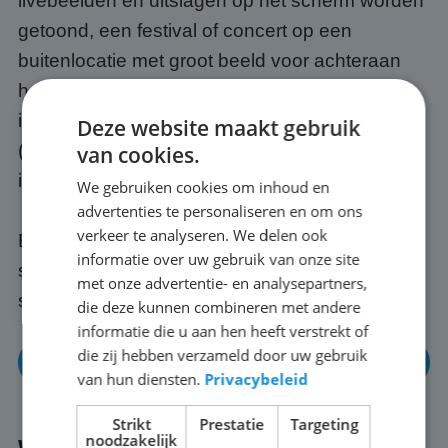
livebeelden en uitslagen op het scherm worden
getoond, een festival of concert op een
buitenlocatie met groot beeld voor achteraan
het publiek, een openbare bijeenkomst of
informatiebijeenkomst op een plein, of een WK
Deze website maakt gebruik
(of EK) met vrienden, buren of collega's buiten
van cookies.
in Hoornaar.
We gebruiken cookies om inhoud en
advertenties te personaliseren en om ons
verkeer te analyseren. We delen ook
Elk evenement is anders; wij passen het
informatie over uw gebruik van onze site
scherm en de opstelling altijd aan op jouw
met onze advertentie- en analysepartners,
situatie in Hoornaar.
die deze kunnen combineren met andere
informatie die u aan hen heeft verstrekt of
die zij hebben verzameld door uw gebruik
Neem gerust eens contact op
van hun diensten.
Privacybeleid
Strikt
Prestatie
Targeting
noodzakelijk