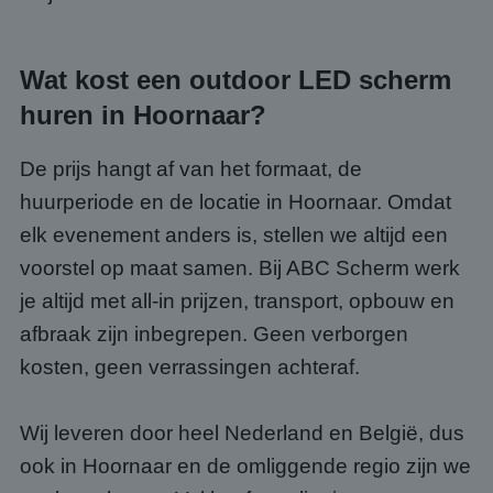
Strikt noodzakelijke cookies maken de
kernfunctionaliteiten van de website mogelijk, zoals
gebruikersaanmelding en accountbeheer. De
website kan niet goed worden gebruikt zonder de
Wat kost een outdoor LED scherm
strikt noodzakelijke cookies.
Aanbieder
/
huren in Hoornaar?
Naam
Vervaldatum
Omsc
Domein
PHPSESSID
Sessie
Cook
PHP.net
De prijs hangt af van het formaat, de
gege
www.abcscherm.nl
appli
huurperiode en de locatie in Hoornaar. Omdat
basis
taal. 
elk evenement anders is, stellen we altijd een
ident
alge
doele
voorstel op maat samen. Bij ABC Scherm werk
wordt
om va
je altijd met all-in prijzen, transport, opbouw en
van
gebru
afbraak zijn inbegrepen. Geen verborgen
te o
Het i
kosten, geen verrassingen achteraf.
gesp
wille
gege
numm
Wij leveren door heel Nederland en België, dus
wordt
kan s
ook in Hoornaar en de omliggende regio zijn we
Google Privacy Policy
voor 
een 