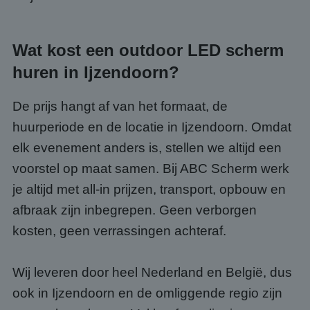
kernfunctionaliteiten van de website mogelijk, zoals
gebruikersaanmelding en accountbeheer. De
website kan niet goed worden gebruikt zonder de
strikt noodzakelijke cookies.
Wat kost een outdoor LED scherm
Aanbieder
/
Naam
Vervaldatum
Omsc
Domein
huren in Ijzendoorn?
PHPSESSID
Sessie
Cook
PHP.net
gege
www.abcscherm.nl
De prijs hangt af van het formaat, de
appli
basis
taal. 
huurperiode en de locatie in Ijzendoorn. Omdat
ident
alge
elk evenement anders is, stellen we altijd een
doele
wordt
voorstel op maat samen. Bij ABC Scherm werk
om va
van
je altijd met all-in prijzen, transport, opbouw en
gebru
te o
afbraak zijn inbegrepen. Geen verborgen
Het i
gesp
kosten, geen verrassingen achteraf.
wille
gege
numm
wordt
kan s
Wij leveren door heel Nederland en België, dus
Google Privacy Policy
voor 
een 
ook in Ijzendoorn en de omliggende regio zijn
voorb
beho