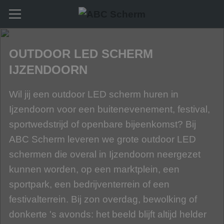
OUTDOOR LED SCHERM
IJZENDOORN
Wil jij een outdoor LED scherm huren in
Ijzendoorn voor een buitenevenement, festival,
sportwedstrijd of openbare bijeenkomst? Bij
ABC Scherm leveren we grote outdoor LED
schermen die overal in Ijzendoorn neergezet
kunnen worden, op een marktplein, een
sportpark, een bedrijventerrein of een
festivalterrein. Bij zon overdag, bewolking of
donkerte 's avonds: het beeld blijft altijd helder