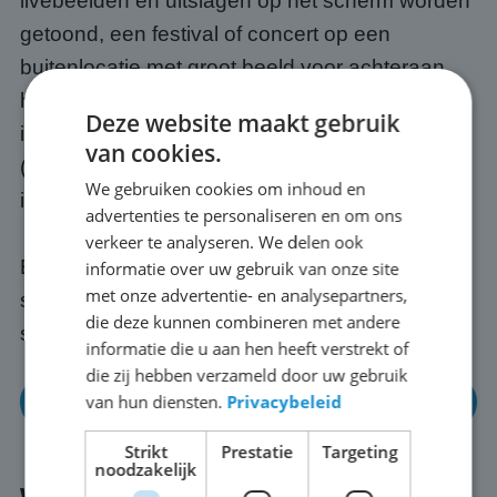
livebeelden en uitslagen op het scherm worden
getoond, een festival of concert op een
buitenlocatie met groot beeld voor achteraan
het publiek, een openbare bijeenkomst of
Deze website maakt gebruik
informatiebijeenkomst op een plein, of een WK
van cookies.
(of EK) met vrienden, buren of collega's buiten
We gebruiken cookies om inhoud en
in Ijzendoorn.
advertenties te personaliseren en om ons
verkeer te analyseren. We delen ook
Elk evenement is anders; wij passen het
informatie over uw gebruik van onze site
met onze advertentie- en analysepartners,
scherm en de opstelling altijd aan op jouw
die deze kunnen combineren met andere
situatie in Ijzendoorn.
informatie die u aan hen heeft verstrekt of
die zij hebben verzameld door uw gebruik
van hun diensten.
Privacybeleid
Neem gerust eens contact op
Strikt
Prestatie
Targeting
noodzakelijk