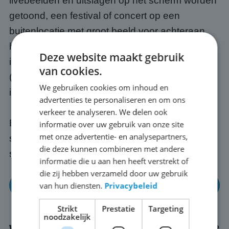
livebeelden en uitslagen op het scherm worden
getoond, een festival of concert op een
buitenlocatie met groot beeld voor achteraan
het publiek, een openbare bijeenkomst of
Deze website maakt gebruik
informatiebijeenkomst op een plein, of een WK
van cookies.
(of EK) met vrienden, buren of collega's buiten
We gebruiken cookies om inhoud en
in Parkstad.
advertenties te personaliseren en om ons
verkeer te analyseren. We delen ook
Elk evenement is anders; wij passen het
informatie over uw gebruik van onze site
met onze advertentie- en analysepartners,
scherm en de opstelling altijd aan op jouw
die deze kunnen combineren met andere
situatie in Parkstad.
informatie die u aan hen heeft verstrekt of
die zij hebben verzameld door uw gebruik
Neem gerust eens contact op
van hun diensten.
Privacybeleid
Strikt
Prestatie
Targeting
noodzakelijk