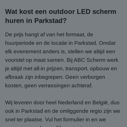
kernfunctionaliteiten van de website mogelijk, zoals
gebruikersaanmelding en accountbeheer. De
Wat kost een outdoor LED scherm
website kan niet goed worden gebruikt zonder de
strikt noodzakelijke cookies.
huren in Parkstad?
Aanbieder
/
Naam
Vervaldatum
Omsc
Domein
De prijs hangt af van het formaat, de
PHPSESSID
Sessie
Cook
PHP.net
gege
www.abcscherm.nl
huurperiode en de locatie in Parkstad. Omdat
appli
basis
elk evenement anders is, stellen we altijd een
taal. 
ident
voorstel op maat samen. Bij ABC Scherm werk
alge
doele
wordt
je altijd met all-in prijzen, transport, opbouw en
om va
van
afbraak zijn inbegrepen. Geen verborgen
gebru
te o
kosten, geen verrassingen achteraf.
Het i
gesp
wille
gege
Wij leveren door heel Nederland en België, dus
numm
wordt
ook in Parkstad en de omliggende regio zijn we
kan s
Google Privacy Policy
voor 
snel ter plaatse. Vul het formulier in en we
een 
voorb
beho