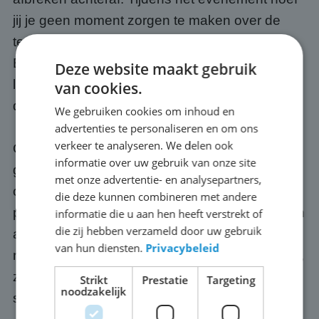
jij je geen moment zorgen te maken over de
techniek, dat is onze verantwoordelijkheid.
Bovendien weten we precies wat we moeten
Deze website maakt gebruik
leveren voor tien mensen, tienduizend én alles
van cookies.
daartussenin.
We gebruiken cookies om inhoud en
advertenties te personaliseren en om ons
verkeer te analyseren. We delen ook
Optioneel regelen we ook een passende
informatie over uw gebruik van onze site
geluidsinstallatie, zodat jouw publiek in Assen
met onze advertentie- en analysepartners,
ook het commentaar, de muziek of de
die deze kunnen combineren met andere
presentatie goed meekrijgt. Onze schermen zijn
informatie die u aan hen heeft verstrekt of
die zij hebben verzameld door uw gebruik
altijd up-to-date: we investeren continu in de
van hun diensten.
Privacybeleid
nieuwste techniek en verbeteringen in software,
zodat jij altijd een zeer betrouwbaar plasma
Strikt
Prestatie
Targeting
noodzakelijk
scherm krijgt.