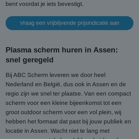
gebruikersaanmelding en accountbeheer. De
bent voordat je iets bevestigt.
website kan niet goed worden gebruikt zonder de
strikt noodzakelijke cookies.
Aanbieder
/
Vraag een vrijblijvende prijsindicatie aan
Naam
Vervaldatum
Omsc
Domein
PHPSESSID
Sessie
Cook
PHP.net
gege
www.abcscherm.nl
appli
basis
Plasma scherm huren in Assen:
taal. 
ident
snel geregeld
alge
doele
wordt
om va
Bij ABC Scherm leveren we door heel
van
gebru
Nederland en België, dus ook in Assen en de
te o
Het i
regio zijn we snel ter plaatse. Van een compact
gesp
wille
scherm voor een kleine bijeenkomst tot een
gege
numm
groot outdoor scherm voor een vol plein, wij
wordt
kan s
hebben het formaat dat past bij jouw publiek en
Google Privacy Policy
voor 
een 
locatie in Assen. Wacht niet te lang met
voorb
beho
een i