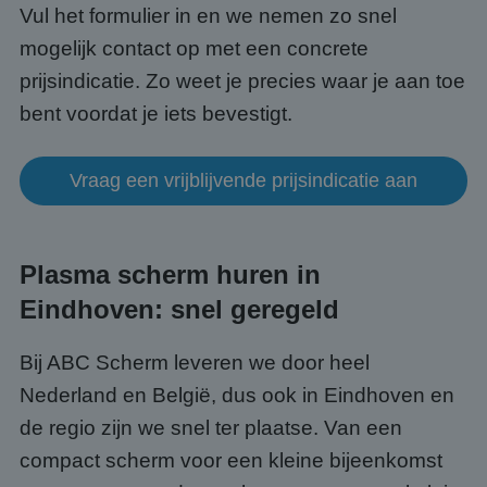
Vul het formulier in en we nemen zo snel
Strikt noodzakelijke cookies maken de
kernfunctionaliteiten van de website mogelijk, zoals
mogelijk contact op met een concrete
gebruikersaanmelding en accountbeheer. De
website kan niet goed worden gebruikt zonder de
prijsindicatie. Zo weet je precies waar je aan toe
strikt noodzakelijke cookies.
bent voordat je iets bevestigt.
Aanbieder
/
Naam
Vervaldatum
Omsc
Domein
PHPSESSID
Sessie
Cook
PHP.net
Vraag een vrijblijvende prijsindicatie aan
gege
www.abcscherm.nl
appli
basis
taal. 
ident
alge
Plasma scherm huren in
doele
wordt
Eindhoven: snel geregeld
om va
van
gebru
te o
Bij ABC Scherm leveren we door heel
Het i
gesp
Nederland en België, dus ook in Eindhoven en
wille
gege
de regio zijn we snel ter plaatse. Van een
numm
wordt
compact scherm voor een kleine bijeenkomst
kan s
Google Privacy Policy
voor 