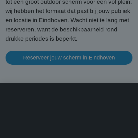
tot een groot outdoor scherm voor een vol plein,
een 
voorb
beho
wij hebben het formaat dat past bij jouw publiek
een i
statu
en locatie in Eindhoven. Wacht niet te lang met
gebru
pagin
reserveren, want de beschikbaarheid rond
CookieScriptConsent
4 weken 2
Deze 
CookieScript
drukke periodes is beperkt.
dagen
wordt
www.abcscherm.nl
door 
Scrip
om d
Reserveer jouw scherm in Eindhoven
cook
van b
onth
cook
van C
Scrip
nood
corre
Aanbieder
/
Naam
Vervaldatum
Omschrijving
Domein
Aanbieder
/
Naam
Vervaldatum
Omschrijvin
Domein
fp_user_id
.abcscherm.nl
1 jaar 1
maand
_ga_HQWRRK7W0D
.abcscherm.nl
1 jaar 1
Deze cookie
Aanbieder
/
Naam
Vervaldatum
Omschrijving