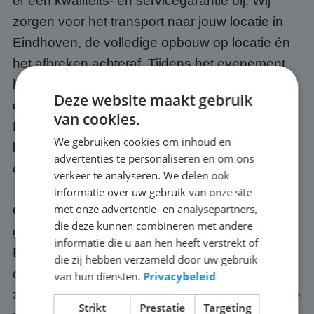
er een kwaliteits- en servicegarantie bij. Wij
zorgen voor het transport naar jouw locatie in
Eindhoven, de volledige opbouw op locatie én
het afbreken achteraf. Tijdens het evenement
hoef jij je geen moment zorgen te maken over
Deze website maakt gebruik
de techniek, dat is onze verantwoordelijkheid.
van cookies.
Bovendien weten we precies wat we moeten
We gebruiken cookies om inhoud en
leveren voor tien mensen, tienduizend én alles
advertenties te personaliseren en om ons
daartussenin.
verkeer te analyseren. We delen ook
informatie over uw gebruik van onze site
met onze advertentie- en analysepartners,
Optioneel regelen we ook een passende
die deze kunnen combineren met andere
geluidsinstallatie, zodat jouw publiek in
informatie die u aan hen heeft verstrekt of
Eindhoven ook het commentaar, de muziek of
die zij hebben verzameld door uw gebruik
de presentatie goed meekrijgt. Onze schermen
van hun diensten.
Privacybeleid
zijn altijd up-to-date: we investeren continu in de
Strikt
Prestatie
Targeting