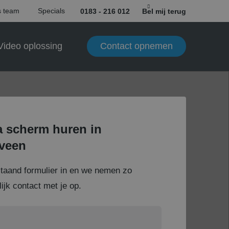
 team
Specials
0183 - 216 012
Bel mij terug
Contact opnemen
Video oplossing
 scherm huren in
veen
staand formulier in en we nemen zo
ijk contact met je op.