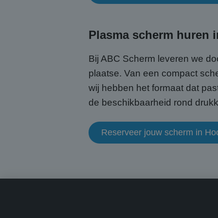
Plasma scherm huren i
CookieScriptConse
Bij ABC Scherm leveren we doo
plaatse. Van een compact scher
wij hebben het formaat dat past
Naam
Naam
de beschikbaarheid rond drukke
fp_user_id
Aanb
Naam
Dome
_ga_HQWRRK7W0D
_clck
.abcs
Reserveer jouw scherm in H
_ga
MUID
Micr
Corp
.bin
MUID
Micr
Corp
.clar