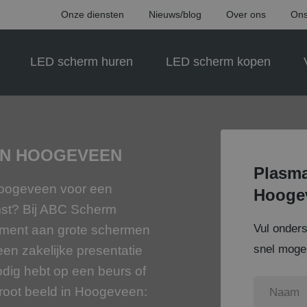
Onze diensten
Nieuws/blog
Over ons
Ons
LED scherm huren
LED scherm kopen
IN HOOGEVEEN
Plasma
 Hoogeveen voor een
Hooge
mst? Bij ABC Scherm
Vul onder
iment aan grote schermen
snel mogel
een zakelijke presentatie
odig hebt op een beurs of
root beeld in Hoogeveen: