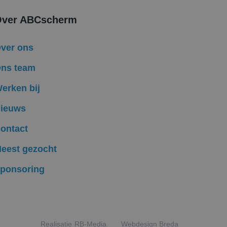
uiker op te slaan en
bruikerssessie voor
ver ABCscherm
formatie uit over
ele advertenties
ver ons
mde website
ns team
ken om het gebruik
erken bij
Ads en is een
komen met een
ieuws
ten te leveren,
ontact
eest gezocht
ponsoring
Realisatie
RB-Media
Webdesign Breda