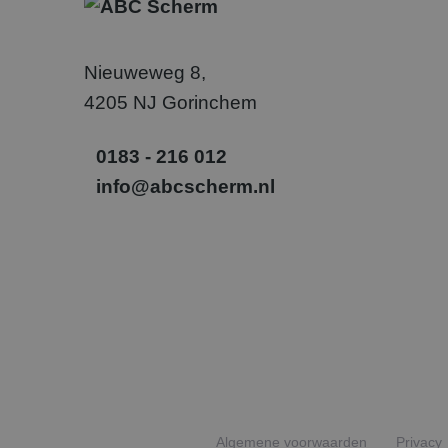
Micr
.abcs
Nieuweweg 8,
_gcl_au
Goog
.abcs
4205 NJ Gorinchem
SM
.c.cla
0183 - 216 012
info@abcscherm.nl
_uetvid
Micr
Corp
.abcs
_fbp
Meta
Inc.
.abcs
Algemene voorwaarden
Privacy