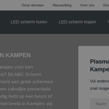
Onze diensten
Nieuws/blog
Over ons
Ons
LED scherm huren
LED scherm kopen
IN KAMPEN
Plasma
 Kampen voor een
Kamp
mst? Bij ABC Scherm
Vul onder
iment aan grote schermen
snel mogel
een zakelijke presentatie
odig hebt op een beurs of
oot beeld in Kampen: wij