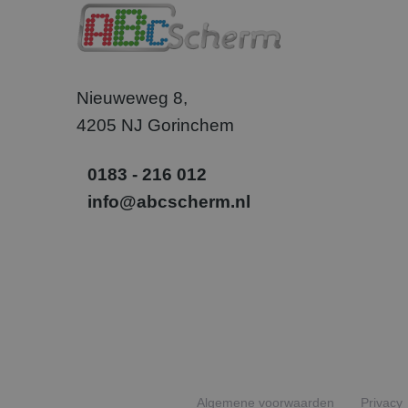
_gcl_au
Goog
.abcs
Nieuweweg 8,
SM
.c.cla
4205 NJ Gorinchem
_uetvid
Micr
Corp
0183 - 216 012
.abcs
info@abcscherm.nl
_fbp
Meta
Inc.
.abcs
Algemene voorwaarden
Privacy