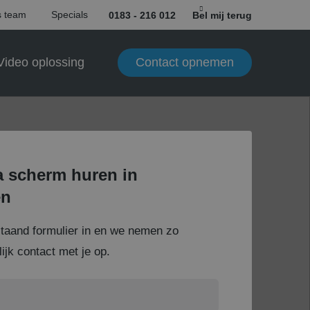
 team
Specials
0183 - 216 012
Bel mij terug
Contact opnemen
Video oplossing
 scherm huren in
en
staand formulier in en we nemen zo
ijk contact met je op.