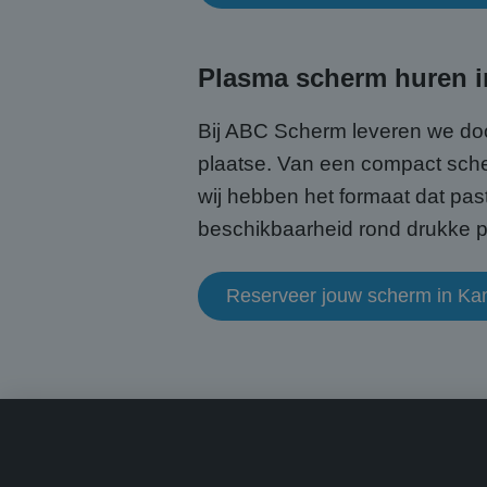
CookieScriptConse
Plasma scherm huren i
Bij ABC Scherm leveren we doo
plaatse. Van een compact scher
Naam
wij hebben het formaat dat past
Naam
fp_user_id
Aanb
Naam
beschikbaarheid rond drukke pe
Dome
_ga_HQWRRK7W0D
_clck
.abcs
_ga
Reserveer jouw scherm in K
MUID
Micr
Corp
.bin
MUID
Micr
Corp
.clar