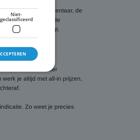
 Kampen ook het commentaar, de
Niet-
geclassificeerd
nvesteren continu in de
r plasma scherm krijgt.
ACCEPTEREN
in Kampen. Omdat ieder
rk je altijd met all-in prijzen,
rd
chteraf.
elding en
ndicatie. Zo weet je precies
is van de PHP-taal.
einden die wordt
ies te onderhouden.
egenereerd