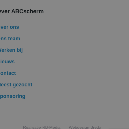
bruikerssessie voor
ver ABCscherm
formatie uit over
ele advertenties
mde website
ver ons
ken om het gebruik
ns team
Ads en is een
erken bij
komen met een
ieuws
ten te leveren,
ontact
eest gezocht
ponsoring
Realisatie
RB-Media
Webdesign Breda