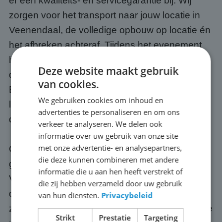
er een kwaliteits- en servicegarantie bij. Wij
zorgen voor het transport naar jouw locatie in
Veenendaal, de volledige opbouw op locatie én
het afbreken achteraf. Tijdens het evenement
hoef jij je geen moment zorgen te maken over
Deze website maakt gebruik
de techniek, dat is onze verantwoordelijkheid.
van cookies.
Bovendien weten we precies wat we moeten
We gebruiken cookies om inhoud en
leveren voor tien mensen, tienduizend én alles
advertenties te personaliseren en om ons
daartussenin.
verkeer te analyseren. We delen ook
informatie over uw gebruik van onze site
met onze advertentie- en analysepartners,
Optioneel regelen we ook een passende
die deze kunnen combineren met andere
geluidsinstallatie, zodat jouw publiek in
informatie die u aan hen heeft verstrekt of
Veenendaal ook het commentaar, de muziek of
die zij hebben verzameld door uw gebruik
de presentatie goed meekrijgt. Onze schermen
van hun diensten.
Privacybeleid
zijn altijd up-to-date: we investeren continu in de
Strikt
Prestatie
Targeting