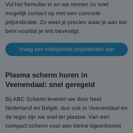
Vul het formulier in en we nemen zo snel
Strikt noodzakelijke cookies maken de
kernfunctionaliteiten van de website mogelijk, zoals
mogelijk contact op met een concrete
gebruikersaanmelding en accountbeheer. De
website kan niet goed worden gebruikt zonder de
prijsindicatie. Zo weet je precies waar je aan toe
strikt noodzakelijke cookies.
bent voordat je iets bevestigt.
Aanbieder
/
Naam
Vervaldatum
Omsc
Domein
PHPSESSID
Sessie
Cook
PHP.net
Vraag een vrijblijvende prijsindicatie aan
gege
www.abcscherm.nl
appli
basis
taal. 
ident
alge
Plasma scherm huren in
doele
wordt
Veenendaal: snel geregeld
om va
van
gebru
te o
Bij ABC Scherm leveren we door heel
Het i
gesp
Nederland en België, dus ook in Veenendaal en
wille
gege
de regio zijn we snel ter plaatse. Van een
numm
wordt
compact scherm voor een kleine bijeenkomst
kan s
Google Privacy Policy
voor 