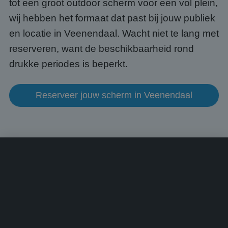
tot een groot outdoor scherm voor een vol plein,
een 
voorb
beho
wij hebben het formaat dat past bij jouw publiek
een i
statu
en locatie in Veenendaal. Wacht niet te lang met
gebru
pagin
reserveren, want de beschikbaarheid rond
CookieScriptConsent
4 weken 2
Deze 
CookieScript
drukke periodes is beperkt.
dagen
wordt
www.abcscherm.nl
door 
Scrip
om d
Reserveer jouw scherm in Veenendaal
cook
van b
onth
cook
van C
Scrip
nood
corre
Aanbieder
/
Naam
Vervaldatum
Omschrijving
Domein
Aanbieder
/
Naam
Vervaldatum
Omschrijvin
Domein
fp_user_id
.abcscherm.nl
1 jaar 1
maand
_ga_HQWRRK7W0D
.abcscherm.nl
1 jaar 1
Deze cookie
Aanbieder
/
Naam
Vervaldatum
Omschrijving