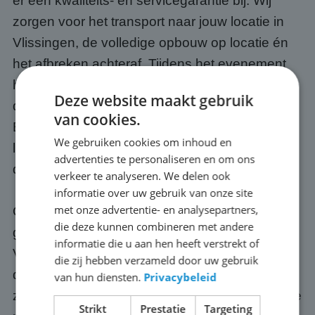
er een kwaliteits- en servicegarantie bij. Wij
zorgen voor het transport naar jouw locatie in
Vlissingen, de volledige opbouw op locatie én
het afbreken achteraf. Tijdens het evenement
hoef jij je geen moment zorgen te maken over
Deze website maakt gebruik
de techniek, dat is onze verantwoordelijkheid.
van cookies.
Bovendien weten we precies wat we moeten
We gebruiken cookies om inhoud en
leveren voor tien mensen, tienduizend én alles
advertenties te personaliseren en om ons
daartussenin.
verkeer te analyseren. We delen ook
informatie over uw gebruik van onze site
met onze advertentie- en analysepartners,
Optioneel regelen we ook een passende
die deze kunnen combineren met andere
geluidsinstallatie, zodat jouw publiek in
informatie die u aan hen heeft verstrekt of
Vlissingen ook het commentaar, de muziek of
die zij hebben verzameld door uw gebruik
de presentatie goed meekrijgt. Onze schermen
van hun diensten.
Privacybeleid
zijn altijd up-to-date: we investeren continu in de
Strikt
Prestatie
Targeting