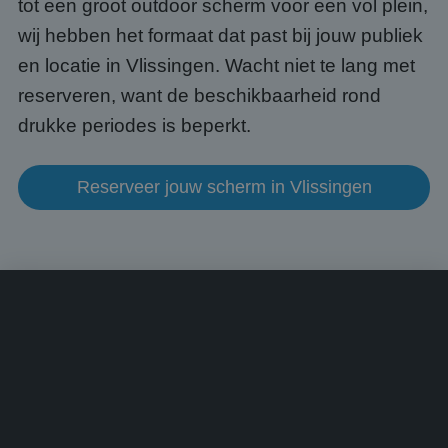
tot een groot outdoor scherm voor een vol plein,
een 
voorb
beho
wij hebben het formaat dat past bij jouw publiek
een i
statu
en locatie in Vlissingen. Wacht niet te lang met
gebru
pagin
reserveren, want de beschikbaarheid rond
CookieScriptConsent
4 weken 2
Deze 
CookieScript
drukke periodes is beperkt.
dagen
wordt
www.abcscherm.nl
door 
Scrip
om d
Reserveer jouw scherm in Vlissingen
cook
van b
onth
cook
van C
Scrip
nood
corre
Aanbieder
/
Naam
Vervaldatum
Omschrijving
Domein
Aanbieder
/
Naam
Vervaldatum
Omschrijvin
Domein
fp_user_id
.abcscherm.nl
1 jaar 1
maand
_ga_HQWRRK7W0D
.abcscherm.nl
1 jaar 1
Deze cookie
Aanbieder
/
Naam
Vervaldatum
Omschrijving