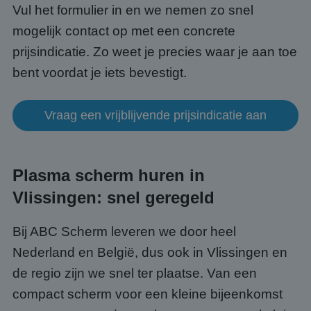
Vul het formulier in en we nemen zo snel
Strikt noodzakelijke cookies maken de
kernfunctionaliteiten van de website mogelijk, zoals
mogelijk contact op met een concrete
gebruikersaanmelding en accountbeheer. De
website kan niet goed worden gebruikt zonder de
prijsindicatie. Zo weet je precies waar je aan toe
strikt noodzakelijke cookies.
bent voordat je iets bevestigt.
Aanbieder
/
Naam
Vervaldatum
Omsc
Domein
PHPSESSID
Sessie
Cook
PHP.net
Vraag een vrijblijvende prijsindicatie aan
gege
www.abcscherm.nl
appli
basis
taal. 
ident
alge
Plasma scherm huren in
doele
wordt
Vlissingen: snel geregeld
om va
van
gebru
te o
Bij ABC Scherm leveren we door heel
Het i
gesp
Nederland en België, dus ook in Vlissingen en
wille
gege
de regio zijn we snel ter plaatse. Van een
numm
wordt
compact scherm voor een kleine bijeenkomst
kan s
Google Privacy Policy
voor 