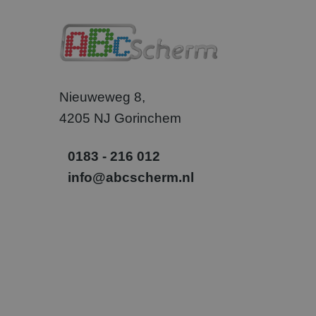
.abcs
_gcl_au
Goog
.abcs
Nieuweweg 8,
SM
.c.cla
4205 NJ Gorinchem
_uetvid
Micr
Corp
.abcs
0183 - 216 012
_fbp
Meta
info@abcscherm.nl
Inc.
.abcs