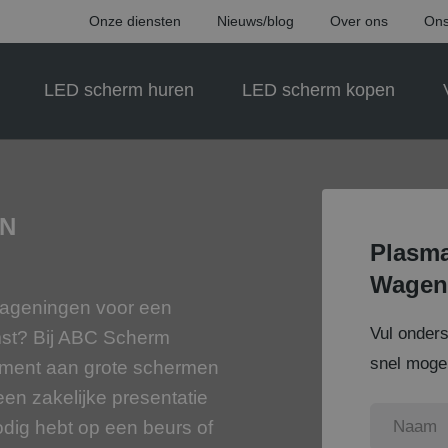
Onze diensten
Nieuws/blog
Over ons
Ons
LED scherm huren
LED scherm kopen
IN
Plasma
Wagen
 Wageningen voor een
Vul onder
mst? Bij ABC Scherm
snel mogel
iment aan grote schermen
een zakelijke presentatie
odig hebt op een beurs of