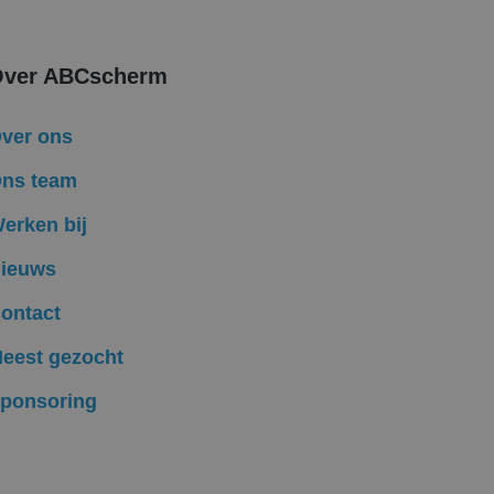
uiker op te slaan en
bruikerssessie voor
ver ABCscherm
formatie uit over
ele advertenties
mde website
ver ons
ken om het gebruik
ns team
Ads en is een
komen met een
erken bij
ten te leveren,
ieuws
ontact
eest gezocht
ponsoring