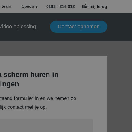
 team
Specials
0183 - 216 012
Bel mij terug
Contact opnemen
Video oplossing
 scherm huren in
ingen
staand formulier in en we nemen zo
ijk contact met je op.