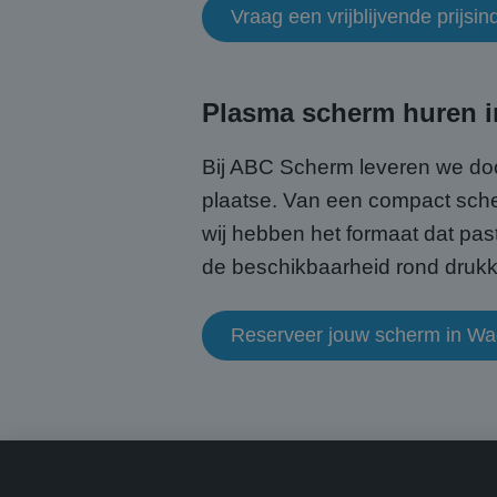
Vraag een vrijblijvende prijsin
CookieScriptConse
Plasma scherm huren i
Bij ABC Scherm leveren we doo
plaatse. Van een compact scher
Naam
Naam
wij hebben het formaat dat past
fp_user_id
Aanb
Naam
Dome
de beschikbaarheid rond drukke
_ga_HQWRRK7W0D
_clck
.abcs
_ga
Reserveer jouw scherm in W
MUID
Micr
Corp
.bin
MUID
Micr
Corp
.clar