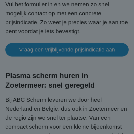
Vul het formulier in en we nemen zo snel
Strikt noodzakelijke cookies maken de
kernfunctionaliteiten van de website mogelijk, zoals
mogelijk contact op met een concrete
gebruikersaanmelding en accountbeheer. De
website kan niet goed worden gebruikt zonder de
prijsindicatie. Zo weet je precies waar je aan toe
strikt noodzakelijke cookies.
bent voordat je iets bevestigt.
Aanbieder
/
Naam
Vervaldatum
Omsc
Domein
PHPSESSID
Sessie
Cook
PHP.net
Vraag een vrijblijvende prijsindicatie aan
gege
www.abcscherm.nl
appli
basis
taal. 
ident
alge
Plasma scherm huren in
doele
wordt
Zoetermeer: snel geregeld
om va
van
gebru
te o
Bij ABC Scherm leveren we door heel
Het i
gesp
Nederland en België, dus ook in Zoetermeer en
wille
gege
de regio zijn we snel ter plaatse. Van een
numm
wordt
compact scherm voor een kleine bijeenkomst
kan s
Google Privacy Policy
voor 