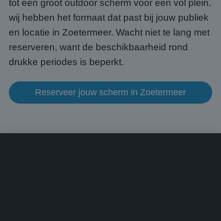
tot een groot outdoor scherm voor een vol plein,
een 
voorb
beho
wij hebben het formaat dat past bij jouw publiek
een i
statu
en locatie in Zoetermeer. Wacht niet te lang met
gebru
pagin
reserveren, want de beschikbaarheid rond
CookieScriptConsent
4 weken 2
Deze 
CookieScript
drukke periodes is beperkt.
dagen
wordt
www.abcscherm.nl
door 
Scrip
om d
Reserveer jouw scherm in Zoetermeer
cook
van b
onth
cook
van C
Scrip
nood
corre
Aanbieder
/
Naam
Vervaldatum
Omschrijving
Domein
Aanbieder
/
Naam
Vervaldatum
Omschrijvin
Domein
fp_user_id
.abcscherm.nl
1 jaar 1
maand
_ga_HQWRRK7W0D
.abcscherm.nl
1 jaar 1
Deze cookie
Aanbieder
/
Naam
Vervaldatum
Omschrijving