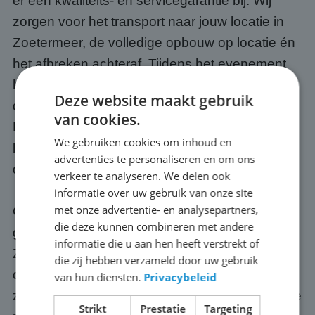
er een kwaliteits- en servicegarantie bij. Wij
zorgen voor het transport naar jouw locatie in
Zoetermeer, de volledige opbouw op locatie én
het afbreken achteraf. Tijdens het evenement
hoef jij je geen moment zorgen te maken over
Deze website maakt gebruik
de techniek, dat is onze verantwoordelijkheid.
van cookies.
Bovendien weten we precies wat we moeten
We gebruiken cookies om inhoud en
leveren voor tien mensen, tienduizend én alles
advertenties te personaliseren en om ons
daartussenin.
verkeer te analyseren. We delen ook
informatie over uw gebruik van onze site
met onze advertentie- en analysepartners,
Optioneel regelen we ook een passende
die deze kunnen combineren met andere
geluidsinstallatie, zodat jouw publiek in
informatie die u aan hen heeft verstrekt of
Zoetermeer ook het commentaar, de muziek of
die zij hebben verzameld door uw gebruik
de presentatie goed meekrijgt. Onze schermen
van hun diensten.
Privacybeleid
zijn altijd up-to-date: we investeren continu in de
Strikt
Prestatie
Targeting