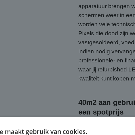
apparatuur brengen
schermen weer in een 
worden vele technis
Pixels die dood zijn
vastgesoldeerd, voe
indien nodig vervangen
professionele- en fin
waar jij refurbished
kwaliteit kunt kopen m
40m2 aan gebrui
een spotprijs
Koop nu een outdoor
e maakt gebruik van cookies.