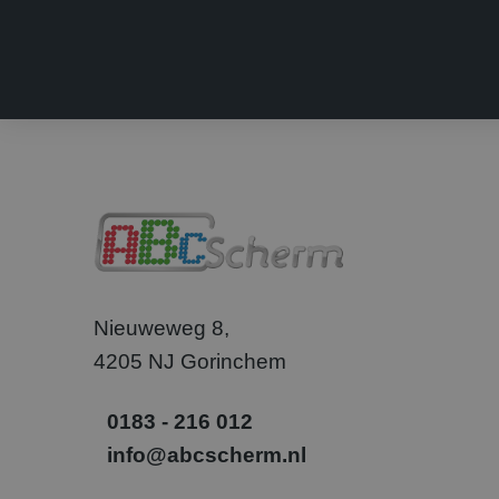
MR
Micr
Corp
.c.cla
_clsk
Micr
.abcs
_gcl_au
Goog
.abcs
SM
.c.cla
_uetvid
Micr
Corp
.abcs
Nieuweweg 8,
_fbp
Meta
4205 NJ Gorinchem
Inc.
.abcs
0183 - 216 012
info@abcscherm.nl