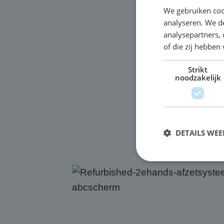
We gebruiken coo
analyseren. We de
analysepartners,
of die zij hebbe
Strikt
noodzakelijk
DETAILS WE
S
Strikt noodzakelijke
accountbeheer. De we