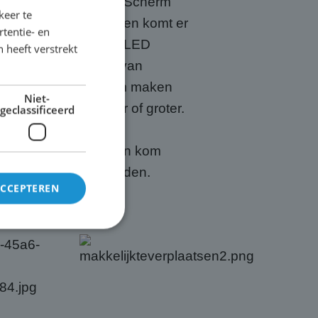
n spotprijs. Bij ABC Scherm
keer te
t weer opgeschoond en komt er
tentie- en
partij 4.8mm outdoor LED
 heeft verstrekt
n te koop per paneel van
e kunt u een scherm maken
Niet-
ook van 10 x 2 meter of groter.
geclassificeerd
! Maak een afspraak en kom
en naar de mogelijkheden.
ACCEPTEREN
rd
elding en