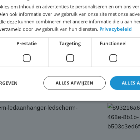
ondersteuning voor ee
kies om inhoud en advertenties te personaliseren en om ons ver
wordt de verhuurvloo
len ook informatie over uw gebruik van onze site met onze adver
een mooie gebruikte 
 die deze kunnen combineren met andere informatie die u aan hen
Scherm vrij. Deze zij
n verzameld door uw gebruik van hun diensten.
Privacybeleid
1000x500mm. Hierme
Prestatie
Targeting
Functioneel
van 3 x 2 meter maar 
De koffie staat klaar
vrijblijvend eens kijk
ERGEVEN
ALLES AFWIJZEN
ALLES 
trikt noodzakelijk
Prestatie
Targeting
Functioneel
Niet-geclassificee
 cookies maken de kernfunctionaliteiten van de website mogelijk, zoals gebruikersaanm
bsite kan niet goed worden gebruikt zonder de strikt noodzakelijke cookies.
Aanbieder
/