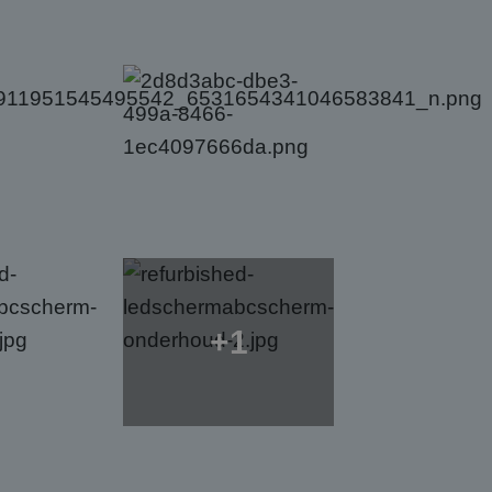
is van de PHP-taal.
einden die wordt
ies te onderhouden.
egenereerd
iek zijn voor de
uden van een
pagina's.
Script.com-service
 onthouden. De
odzakelijk om
jving
+1
om de sessiestatus
 betrokkenheid op
functionaliteit te
l Analytics - wat
ebruikte
ruikt om unieke
 een unieke
 gegenereerd
microsoft-scripts.
en in elk
sen veel
zoekers-, sessie-
s kunnen worden
serapporten van de