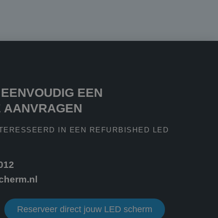
 een unieke
microsoft-scripts.
sen veel
s kunnen worden
ke advertenties
oor de
formatie uit over
 EENVOUDIG EEN
ele advertenties
mde website
E AANVRAGEN
m van Google) om te
ondersteunt.
NTERESSEERD IN EEN REFURBISHED LED
 de goede werking
 012
iker de website
iker mogelijk heeft
cherm.nl
ken om het gebruik
Reserveer direct jouw LED scherm