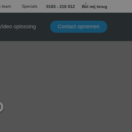
 team
Specials
0183 - 216 012
Bel mij terug
Contact opnemen
Video oplossing
D