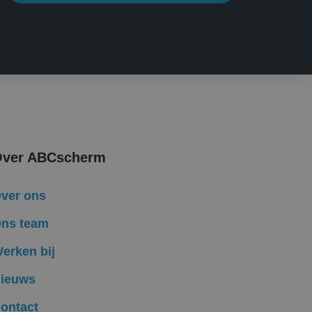
ken om het gebruik
lytics software. Het
uiker op te slaan en
bruikerssessie voor
formatie uit over
ele advertenties
mde website
ken om het gebruik
ver ABCscherm
Ads en is een
komen met een
ver ons
ns team
ten te leveren,
erken bij
ieuws
ontact