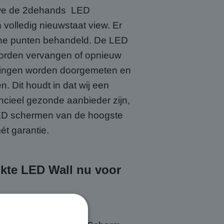
 we de 2dehands LED
volledig nieuwstaat view. Er
che punten behandeld. De LED
 worden vervangen of opnieuw
dingen worden doorgemeten en
. Dit houdt in dat wij een
ancieel gezonde aanbieder zijn,
 LED schermen van de hoogste
ét garantie.
kte LED Wall nu voor
 LED Scherm met