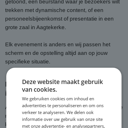
getoond, een beurstand waar je bezoekers wilt
trekken met dynamische content, of een
personeelsbijeenkomst of presentatie in een
grote zaal in Aagtekerke.
Elk evenement is anders en wij passen het
scherm en de opstelling altijd aan op jouw
specifieke situatie.
Deze website maakt gebruik
Kwaliteit en service bij jouw event
van cookies.
in Aagtekerke
We gebruiken cookies om inhoud en
advertenties te personaliseren en om ons
Als je een scherm huurt bij ABC Scherm, huur je
verkeer te analyseren. We delen ook
meer dan alleen hardware. Je krijgt er een
informatie over uw gebruik van onze site
kwaliteits- en servicegarantie bij. Wij zorgen
met onze advertentie- en analysepartners,