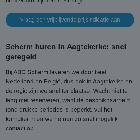
bent voordat je iets bevestigt.
gebru
te o
Het i
gesp
Vraag een vrijblijvende prijsindicatie aan
wille
gege
numm
wordt
kan s
Google Privacy Policy
voor 
Scherm huren in Aagtekerke: snel
een 
voorb
beho
geregeld
een i
statu
gebru
Bij ABC Scherm leveren we door heel
pagin
Nederland en België, dus ook in Aagtekerke en
CookieScriptConsent
4 weken 2
Deze 
CookieScript
dagen
wordt
www.abcscherm.nl
door 
de regio zijn we snel ter plaatse. Wacht niet te
Scrip
om d
lang met reserveren, want de beschikbaarheid
cook
van b
rond drukke periodes is beperkt. Vul het
onth
cook
formulier in en we nemen zo snel mogelijk
van C
Scrip
contact op.
nood
corre