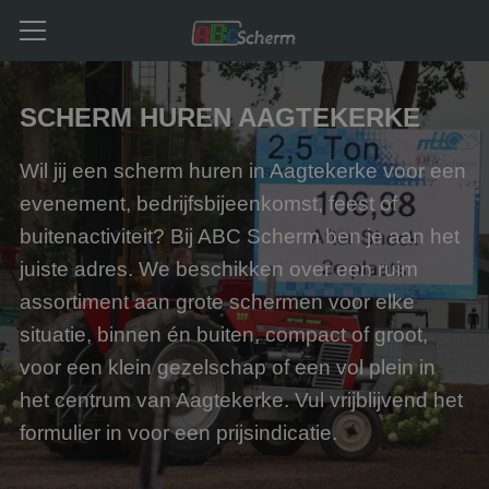
SCHERM HUREN AAGTEKERKE
Wil jij een scherm huren in Aagtekerke voor een
evenement, bedrijfsbijeenkomst, feest of
buitenactiviteit? Bij ABC Scherm ben je aan het
juiste adres. We beschikken over een ruim
assortiment aan grote schermen voor elke
situatie, binnen én buiten, compact of groot,
voor een klein gezelschap of een vol plein in
het centrum van Aagtekerke. Vul vrijblijvend het
formulier in voor een prijsindicatie.