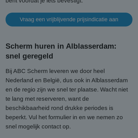
bent voordat je iets bevestigt.
gebru
te o
Het i
gesp
Vraag een vrijblijvende prijsindicatie aan
wille
gege
numm
wordt
kan s
Google Privacy Policy
voor 
Scherm huren in Alblasserdam:
een 
voorb
beho
snel geregeld
een i
statu
gebru
Bij ABC Scherm leveren we door heel
pagin
Nederland en België, dus ook in Alblasserdam
CookieScriptConsent
4 weken 2
Deze 
CookieScript
dagen
wordt
www.abcscherm.nl
door 
en de regio zijn we snel ter plaatse. Wacht niet
Scrip
om d
te lang met reserveren, want de
cook
van b
beschikbaarheid rond drukke periodes is
onth
cook
beperkt. Vul het formulier in en we nemen zo
van C
Scrip
snel mogelijk contact op.
nood
corre