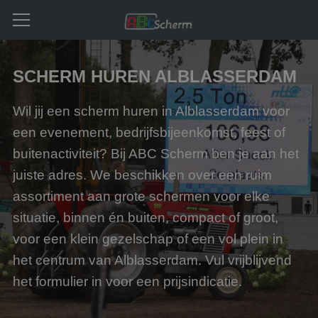
SCHERM HUREN ALBLASSERDAM
Wil jij een scherm huren in Alblasserdam voor
een evenement, bedrijfsbijeenkomst, feest of
buitenactiviteit? Bij ABC Scherm ben je aan het
juiste adres. We beschikken over een ruim
assortiment aan grote schermen voor elke
situatie, binnen én buiten, compact of groot,
voor een klein gezelschap of een vol plein in
het centrum van Alblasserdam. Vul vrijblijvend
het formulier in voor een prijsindicatie.