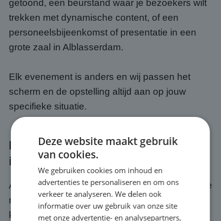
getoond, een beurstand waar je bezoekers wilt
trekken met dynamische content, of een
personeelsbijeenkomst of presentatie in een
grote zaal in Alblasserdam.
Elk evenement is anders en wij passen het
scherm en de opstelling altijd aan op jouw
specifieke situatie.
Deze website maakt gebruik
Kwaliteit en service bij jouw event
van cookies.
in Alblasserdam
We gebruiken cookies om inhoud en
advertenties te personaliseren en om ons
Als je een scherm huurt bij ABC Scherm, huur je
verkeer te analyseren. We delen ook
meer dan alleen hardware. Je krijgt er een
informatie over uw gebruik van onze site
kwaliteits- en servicegarantie bij. Wij zorgen
met onze advertentie- en analysepartners,