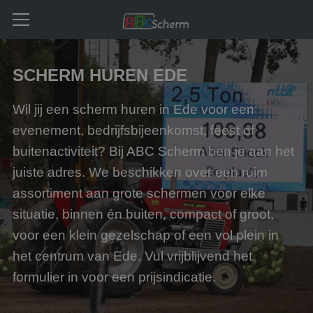
SCHERM HUREN EDE
Wil jij een scherm huren in Ede voor een
evenement, bedrijfsbijeenkomst, feest of
buitenactiviteit? Bij ABC Scherm ben je aan het
juiste adres. We beschikken over een ruim
assortiment aan grote schermen voor elke
situatie, binnen én buiten, compact of groot,
voor een klein gezelschap of een vol plein in
het centrum van Ede. Vul vrijblijvend het
formulier in voor een prijsindicatie.