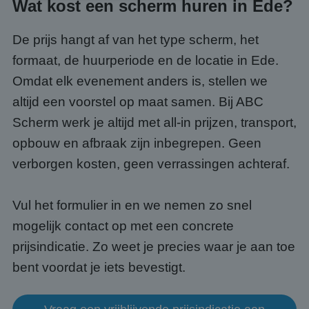
Wat kost een scherm huren in Ede?
Strikt noodzakelijk
Prestatie
Targeting
De prijs hangt af van het type scherm, het
Functioneel
Niet-geclassificeerd
formaat, de huurperiode en de locatie in Ede.
Strikt noodzakelijke cookies maken de
kernfunctionaliteiten van de website mogelijk, zoals
Omdat elk evenement anders is, stellen we
gebruikersaanmelding en accountbeheer. De
altijd een voorstel op maat samen. Bij ABC
website kan niet goed worden gebruikt zonder de
strikt noodzakelijke cookies.
Scherm werk je altijd met all-in prijzen, transport,
Aanbieder
/
Naam
Vervaldatum
Omsc
opbouw en afbraak zijn inbegrepen. Geen
Domein
verborgen kosten, geen verrassingen achteraf.
PHPSESSID
Sessie
Cook
PHP.net
gege
www.abcscherm.nl
appli
basis
taal. 
Vul het formulier in en we nemen zo snel
ident
alge
mogelijk contact op met een concrete
doele
wordt
prijsindicatie. Zo weet je precies waar je aan toe
om va
van
bent voordat je iets bevestigt.
gebru
te o
Het i
gesp
wille