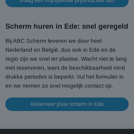
Vraag een vrijblijvende prijsindicatie aan
gege
numm
wordt
kan s
Google Privacy Policy
voor 
Scherm huren in Ede: snel geregeld
een 
voorb
beho
een i
Bij ABC Scherm leveren we door heel
statu
gebru
Nederland en België, dus ook in Ede en de
pagin
regio zijn we snel ter plaatse. Wacht niet te lang
CookieScriptConsent
4 weken 2
Deze 
CookieScript
dagen
wordt
www.abcscherm.nl
met reserveren, want de beschikbaarheid rond
door 
Scrip
om d
drukke periodes is beperkt. Vul het formulier in
cook
van b
en we nemen zo snel mogelijk contact op.
onth
cook
van C
Scrip
Reserveer jouw scherm in Ede
nood
corre