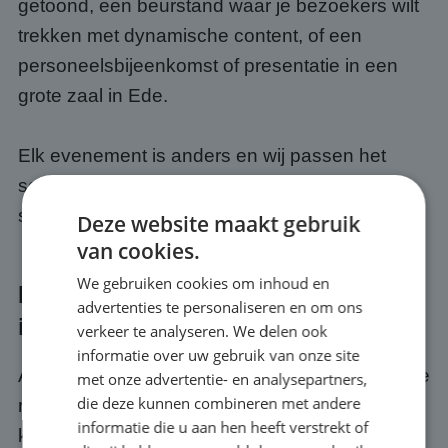
getoond, een beurstand waar je bezoekers wilt
trekken met dynamische content, of een
personeelsbijeenkomst of presentatie in een
grote zaal in Ede.
Elk evenement is anders en wij passen het
scherm en de opstelling altijd aan op jouw
specifieke situatie.
Deze website maakt gebruik
van cookies.
We gebruiken cookies om inhoud en
Kwaliteit en service bij jouw event
advertenties te personaliseren en om ons
in Ede
verkeer te analyseren. We delen ook
informatie over uw gebruik van onze site
Als je een scherm huurt bij ABC Scherm, huur je
met onze advertentie- en analysepartners,
die deze kunnen combineren met andere
meer dan alleen hardware. Je krijgt er een
informatie die u aan hen heeft verstrekt of
kwaliteits- en servicegarantie bij. Wij zorgen