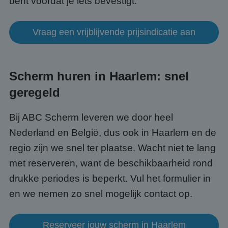
bent voordat je iets bevestigt.
te o
Het i
gesp
wille
gege
Vraag een vrijblijvende prijsindicatie aan
numm
wordt
kan s
Google Privacy Policy
voor 
een 
Scherm huren in Haarlem: snel
voorb
beho
een i
geregeld
statu
gebru
pagin
Bij ABC Scherm leveren we door heel
CookieScriptConsent
4 weken 2
Deze 
CookieScript
dagen
wordt
Nederland en België, dus ook in Haarlem en de
www.abcscherm.nl
door 
Scrip
regio zijn we snel ter plaatse. Wacht niet te lang
om d
cook
met reserveren, want de beschikbaarheid rond
van b
onth
drukke periodes is beperkt. Vul het formulier in
cook
van C
en we nemen zo snel mogelijk contact op.
Scrip
nood
corre
Reserveer jouw scherm in Haarlem