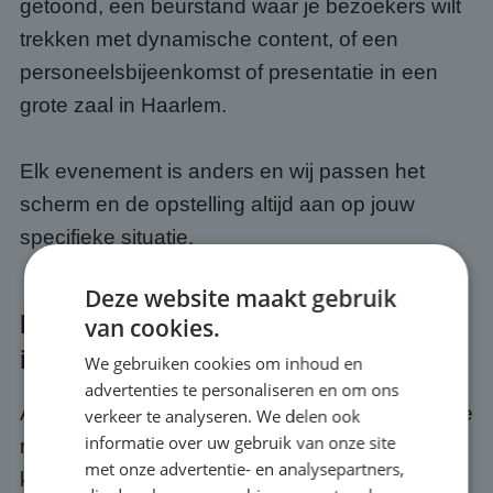
getoond, een beurstand waar je bezoekers wilt
trekken met dynamische content, of een
personeelsbijeenkomst of presentatie in een
grote zaal in Haarlem.
Elk evenement is anders en wij passen het
scherm en de opstelling altijd aan op jouw
specifieke situatie.
Deze website maakt gebruik
Kwaliteit en service bij jouw event
van cookies.
in Haarlem
We gebruiken cookies om inhoud en
advertenties te personaliseren en om ons
Als je een scherm huurt bij ABC Scherm, huur je
verkeer te analyseren. We delen ook
informatie over uw gebruik van onze site
meer dan alleen hardware. Je krijgt er een
met onze advertentie- en analysepartners,
kwaliteits- en servicegarantie bij. Wij zorgen