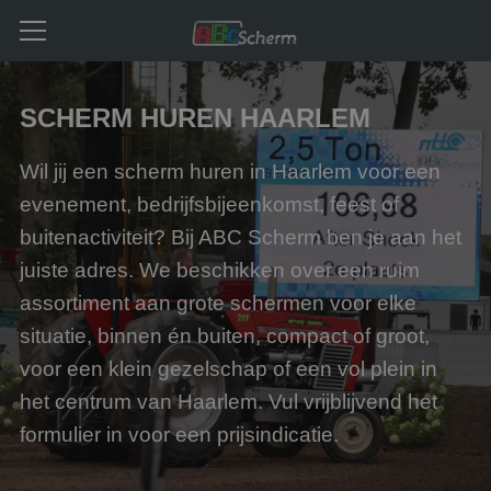
SCHERM HUREN HAARLEM
Wil jij een scherm huren in Haarlem voor een
evenement, bedrijfsbijeenkomst, feest of
buitenactiviteit? Bij ABC Scherm ben je aan het
juiste adres. We beschikken over een ruim
assortiment aan grote schermen voor elke
situatie, binnen én buiten, compact of groot,
voor een klein gezelschap of een vol plein in
het centrum van Haarlem. Vul vrijblijvend het
formulier in voor een prijsindicatie.