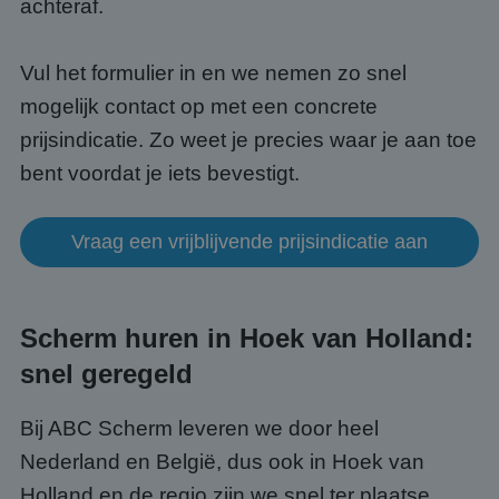
achteraf.
alge
doele
wordt
om va
Vul het formulier in en we nemen zo snel
van
gebru
mogelijk contact op met een concrete
te o
Het i
prijsindicatie. Zo weet je precies waar je aan toe
gesp
wille
gege
bent voordat je iets bevestigt.
numm
wordt
kan s
Google Privacy Policy
voor 
Vraag een vrijblijvende prijsindicatie aan
een 
voorb
beho
een i
statu
gebru
Scherm huren in Hoek van Holland:
pagin
snel geregeld
CookieScriptConsent
4 weken 2
Deze 
CookieScript
dagen
wordt
www.abcscherm.nl
door 
Scrip
Bij ABC Scherm leveren we door heel
om d
cook
Nederland en België, dus ook in Hoek van
van b
onth
Holland en de regio zijn we snel ter plaatse.
cook