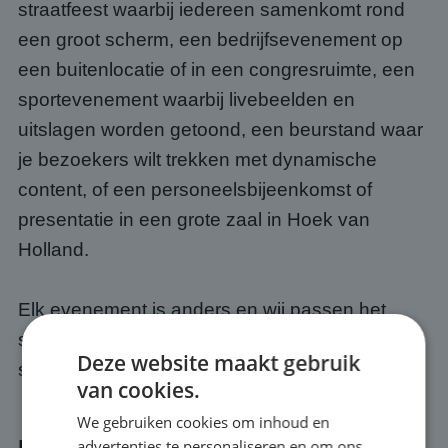
straatfeest waarbij iedereen samenkomt rond
een groot scherm, een bedrijfsevenement op
een buitenlocatie of in een congresruimte, een
sportevenement waarbij livebeelden en
uitslagen worden getoond, een beurstand waar
je bezoekers wilt trekken met dynamische
content, of een personeelsbijeenkomst of
presentatie in een grote zaal in Hoek van
Holland.
Elk evenement is anders en wij passen het
scherm en de opstelling altijd aan op jouw
Deze website maakt gebruik
specifieke situatie.
van cookies.
We gebruiken cookies om inhoud en
advertenties te personaliseren en om ons