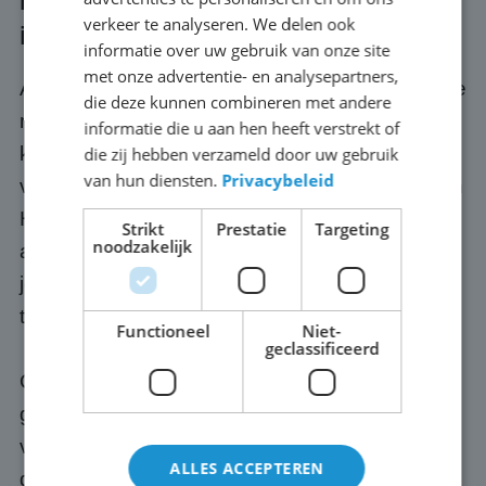
Kwaliteit en service bij jouw event
verkeer te analyseren. We delen ook
in Hoek van Holland
informatie over uw gebruik van onze site
met onze advertentie- en analysepartners,
Als je een scherm huurt bij ABC Scherm, huur je
die deze kunnen combineren met andere
meer dan alleen hardware. Je krijgt er een
informatie die u aan hen heeft verstrekt of
kwaliteits- en servicegarantie bij. Wij zorgen
die zij hebben verzameld door uw gebruik
van hun diensten.
Privacybeleid
voor het transport naar jouw locatie in Hoek van
Holland, de volledige opbouw op locatie én de
Strikt
Prestatie
Targeting
noodzakelijk
afbraak achteraf. Tijdens het evenement hoef jij
je geen moment zorgen te maken over de
techniek, dat is onze verantwoordelijkheid.
Functioneel
Niet-
geclassificeerd
Optioneel regelen we ook een passende
geluidsinstallatie, zodat jouw publiek in Hoek
van Holland ook het commentaar, de muziek of
ALLES ACCEPTEREN
de presentatie goed meekrijgt. Onze schermen