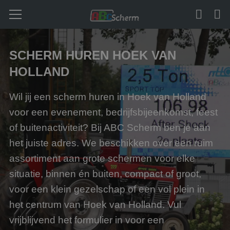
SCHERM HUREN HOEK VAN
HOLLAND
Wil jij een scherm huren in Hoek van Holland
voor een evenement, bedrijfsbijeenkomst, feest
of buitenactiviteit? Bij ABC Scherm ben je aan
het juiste adres. We beschikken over een ruim
assortiment aan grote schermen voor elke
situatie, binnen én buiten, compact of groot,
voor een klein gezelschap of een vol plein in
het centrum van Hoek van Holland. Vul
vrijblijvend het formulier in voor een