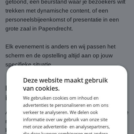
getoond, een beurstand waar je bezoekers wilt
trekken met dynamische content, of een
personeelsbijeenkomst of presentatie in een
grote zaal in Papendrecht.
Elk evenement is anders en wij passen het
scherm en de opstelling altijd aan op jouw
specifieke situatie.
Deze website maakt gebruik
Kwaliteit en service bij jouw event
van cookies.
in Papendrecht
We gebruiken cookies om inhoud en
advertenties te personaliseren en om ons
Als je een scherm huurt bij ABC Scherm, huur je
verkeer te analyseren. We delen ook
informatie over uw gebruik van onze site
meer dan alleen hardware. Je krijgt er een
met onze advertentie- en analysepartners,
kwaliteits- en servicegarantie bij. Wij zorgen
die deze kunnen combineren met andere