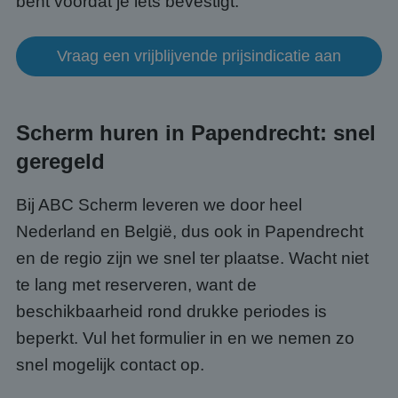
bent voordat je iets bevestigt.
te o
Het i
gesp
wille
gege
Vraag een vrijblijvende prijsindicatie aan
numm
wordt
kan s
Google Privacy Policy
voor 
een 
voorb
Scherm huren in Papendrecht: snel
beho
een i
geregeld
statu
gebru
pagin
Bij ABC Scherm leveren we door heel
CookieScriptConsent
4 weken 2
Deze 
CookieScript
dagen
wordt
www.abcscherm.nl
Nederland en België, dus ook in Papendrecht
door 
Scrip
en de regio zijn we snel ter plaatse. Wacht niet
om d
cook
te lang met reserveren, want de
van b
onth
beschikbaarheid rond drukke periodes is
cook
van C
beperkt. Vul het formulier in en we nemen zo
Scrip
nood
snel mogelijk contact op.
corre