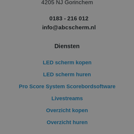
4205 NJ Gorinchem
IDE
1 jaar
Deze cookie word
Google LLC
ingesteld door
.doubleclick.net
Doubleclick en voe
0183 - 216 012
informatie uit ove
hoe de eindgebrui
info@abcscherm.nl
de website gebrui
en over eventuele
advertenties die d
eindgebruiker hee
Diensten
gezien voordat hij
genoemde websit
bezocht.
LED scherm kopen
test_cookie
15 minuten
Deze cookie word
Google LLC
geplaatst door
.doubleclick.net
DoubleClick
LED scherm huren
(eigendom van
Google) om te
bepalen of de
Pro Score System Scorebordsoftware
browser van de
websitebezoeker
cookies ondersteu
Livestreams
SRM_B
1 jaar
Dit is een Microsof
Microsoft
MSN 1st party coo
Corporation
Overzicht kopen
die zorgt voor de
.c.bing.com
goede werking va
deze website.
Overzicht huren
ANONCHK
9 minuten 56
Deze cookie
Microsoft