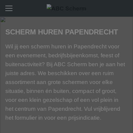
SCHERM HUREN PAPENDRECHT
Wil jij een scherm huren in Papendrecht voor
een evenement, bedrijfsbijeenkomst, feest of
buitenactiviteit? Bij ABC Scherm ben je aan het
juiste adres. We beschikken over een ruim
assortiment aan grote schermen voor elke
situatie, binnen én buiten, compact of groot,
voor een klein gezelschap of een vol plein in
het centrum van Papendrecht. Vul vrijblijvend
het formulier in voor een prijsindicatie.