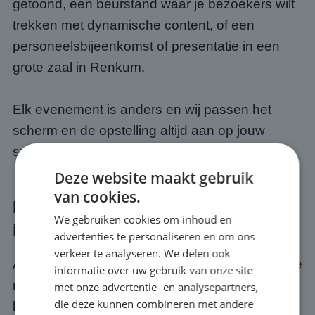
getoond, een beurstand waar je bezoekers wilt
trekken met dynamische content, of een
personeelsbijeenkomst of presentatie in een
grote zaal in Renkum.
Elk evenement is anders en wij passen het
scherm en de opstelling altijd aan op jouw
specifieke situatie.
Deze website maakt gebruik
van cookies.
Kwaliteit en service bij jouw event
We gebruiken cookies om inhoud en
in Renkum
advertenties te personaliseren en om ons
verkeer te analyseren. We delen ook
Als je een scherm huurt bij ABC Scherm, huur je
informatie over uw gebruik van onze site
meer dan alleen hardware. Je krijgt er een
met onze advertentie- en analysepartners,
die deze kunnen combineren met andere
kwaliteits- en servicegarantie bij. Wij zorgen