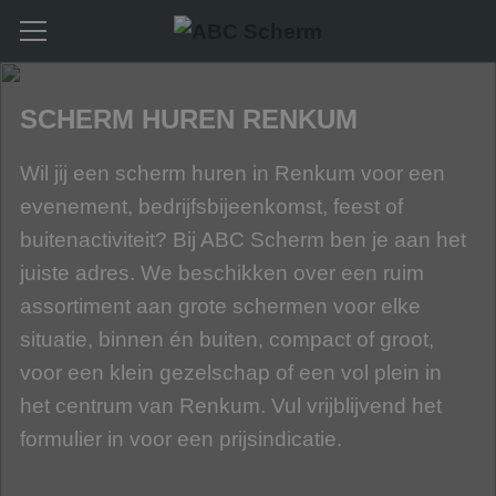
SCHERM HUREN RENKUM
Wil jij een scherm huren in Renkum voor een
evenement, bedrijfsbijeenkomst, feest of
buitenactiviteit? Bij ABC Scherm ben je aan het
juiste adres. We beschikken over een ruim
assortiment aan grote schermen voor elke
situatie, binnen én buiten, compact of groot,
voor een klein gezelschap of een vol plein in
het centrum van Renkum. Vul vrijblijvend het
formulier in voor een prijsindicatie.