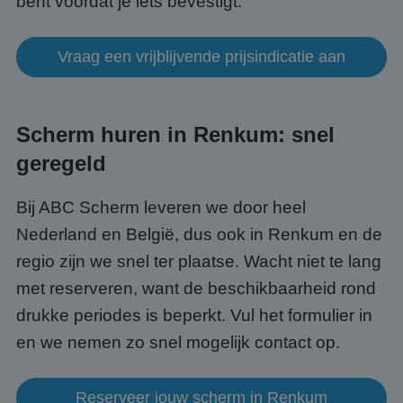
bent voordat je iets bevestigt.
Het i
gesp
wille
gege
numm
Vraag een vrijblijvende prijsindicatie aan
wordt
kan s
Google Privacy Policy
voor 
een 
voorb
beho
Scherm huren in Renkum: snel
een i
statu
geregeld
gebru
pagin
CookieScriptConsent
4 weken 2
Deze 
CookieScript
Bij ABC Scherm leveren we door heel
dagen
wordt
www.abcscherm.nl
door 
Nederland en België, dus ook in Renkum en de
Scrip
om d
regio zijn we snel ter plaatse. Wacht niet te lang
cook
van b
met reserveren, want de beschikbaarheid rond
onth
cook
drukke periodes is beperkt. Vul het formulier in
van C
Scrip
en we nemen zo snel mogelijk contact op.
nood
corre
Reserveer jouw scherm in Renkum